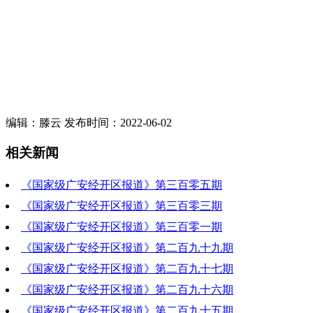
编辑：滕云 发布时间：2022-06-02
相关新闻
《国家级广安经开区报道》第三百零五期
《国家级广安经开区报道》第三百零三期
《国家级广安经开区报道》第三百零一期
《国家级广安经开区报道》第二百九十九期
《国家级广安经开区报道》第二百九十七期
《国家级广安经开区报道》第二百九十六期
《国家级广安经开区报道》第二百九十五期