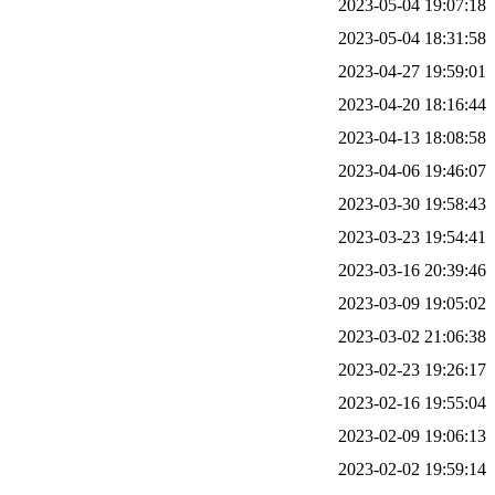
2023-05-04 19:07:18
2023-05-04 18:31:58
2023-04-27 19:59:01
2023-04-20 18:16:44
2023-04-13 18:08:58
2023-04-06 19:46:07
2023-03-30 19:58:43
2023-03-23 19:54:41
2023-03-16 20:39:46
2023-03-09 19:05:02
2023-03-02 21:06:38
2023-02-23 19:26:17
2023-02-16 19:55:04
2023-02-09 19:06:13
2023-02-02 19:59:14