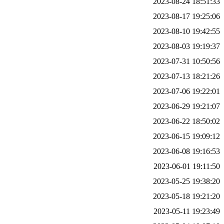
2023-08-24 18:51:33
2023-08-17 19:25:06
2023-08-10 19:42:55
2023-08-03 19:19:37
2023-07-31 10:50:56
2023-07-13 18:21:26
2023-07-06 19:22:01
2023-06-29 19:21:07
2023-06-22 18:50:02
2023-06-15 19:09:12
2023-06-08 19:16:53
2023-06-01 19:11:50
2023-05-25 19:38:20
2023-05-18 19:21:20
2023-05-11 19:23:49