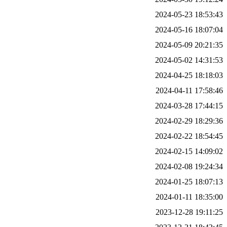
2024-05-23 18:53:43
2024-05-16 18:07:04
2024-05-09 20:21:35
2024-05-02 14:31:53
2024-04-25 18:18:03
2024-04-11 17:58:46
2024-03-28 17:44:15
2024-02-29 18:29:36
2024-02-22 18:54:45
2024-02-15 14:09:02
2024-02-08 19:24:34
2024-01-25 18:07:13
2024-01-11 18:35:00
2023-12-28 19:11:25