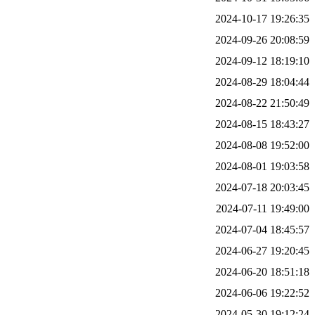
2024-10-17 19:26:35
2024-09-26 20:08:59
2024-09-12 18:19:10
2024-08-29 18:04:44
2024-08-22 21:50:49
2024-08-15 18:43:27
2024-08-08 19:52:00
2024-08-01 19:03:58
2024-07-18 20:03:45
2024-07-11 19:49:00
2024-07-04 18:45:57
2024-06-27 19:20:45
2024-06-20 18:51:18
2024-06-06 19:22:52
2024-05-30 19:12:24