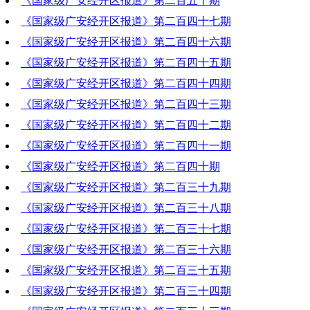
《国家级广安经开区报道》第二百五十期
《国家级广安经开区报道》第二百四十七期
《国家级广安经开区报道》第二百四十六期
《国家级广安经开区报道》第二百四十五期
《国家级广安经开区报道》第二百四十四期
《国家级广安经开区报道》第二百四十三期
《国家级广安经开区报道》第二百四十二期
《国家级广安经开区报道》第二百四十一期
《国家级广安经开区报道》第二百四十期
《国家级广安经开区报道》第二百三十九期
《国家级广安经开区报道》第二百三十八期
《国家级广安经开区报道》第二百三十七期
《国家级广安经开区报道》第二百三十六期
《国家级广安经开区报道》第二百三十五期
《国家级广安经开区报道》第二百三十四期