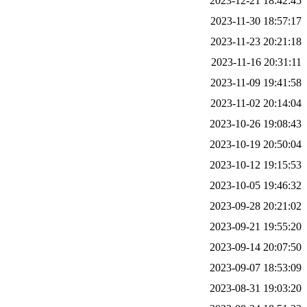
2023-12-21 18:42:45
2023-11-30 18:57:17
2023-11-23 20:21:18
2023-11-16 20:31:11
2023-11-09 19:41:58
2023-11-02 20:14:04
2023-10-26 19:08:43
2023-10-19 20:50:04
2023-10-12 19:15:53
2023-10-05 19:46:32
2023-09-28 20:21:02
2023-09-21 19:55:20
2023-09-14 20:07:50
2023-09-07 18:53:09
2023-08-31 19:03:20