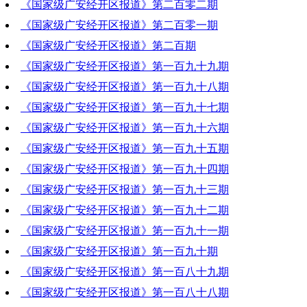
《国家级广安经开区报道》第二百零二期
《国家级广安经开区报道》第二百零一期
《国家级广安经开区报道》第二百期
《国家级广安经开区报道》第一百九十九期
《国家级广安经开区报道》第一百九十八期
《国家级广安经开区报道》第一百九十七期
《国家级广安经开区报道》第一百九十六期
《国家级广安经开区报道》第一百九十五期
《国家级广安经开区报道》第一百九十四期
《国家级广安经开区报道》第一百九十三期
《国家级广安经开区报道》第一百九十二期
《国家级广安经开区报道》第一百九十一期
《国家级广安经开区报道》第一百九十期
《国家级广安经开区报道》第一百八十九期
《国家级广安经开区报道》第一百八十八期