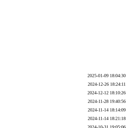
2025-01-09 18:04:30
2024-12-26 18:24:11
2024-12-12 18:10:26
2024-11-28 19:40:56
2024-11-14 18:14:09
2024-11-14 18:21:18
2024-10-31 19:05:06