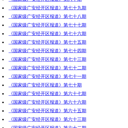
《国家级广安经开区报道》第七十九期
2020-09-24 20:44:29
《国家级广安经开区报道》第七十八期
2020-09-17 19:16:43
《国家级广安经开区报道》第七十七期
2020-09-10 19:51:45
《国家级广安经开区报道》第七十六期
2020-09-03 20:20:45
《国家级广安经开区报道》第七十五期
2020-08-27 22:27:39
《国家级广安经开区报道》第七十四期
2020-08-20 20:26:18
《国家级广安经开区报道》第七十三期
2020-08-13 19:31:33
《国家级广安经开区报道》第七十二期
2020-08-06 19:46:16
《国家级广安经开区报道》第七十一期
2020-07-30 21:24:16
《国家级广安经开区报道》第七十期
2020-07-23 21:09:22
《国家级广安经开区报道》第六十七期
2020-07-16 20:37:12
《国家级广安经开区报道》第六十六期
2020-06-25 19:52:13
《国家级广安经开区报道》第六十五期
2020-06-18 21:29:47
《国家级广安经开区报道》第六十三期
2020-06-11 20:26:16
《国家级广安经开区报道》第六十二期
2020-05-28 19:57:46