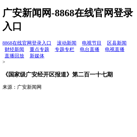
广安新闻网-8868在线官网登录
入口
8868在线官网登录入口
滚动新闻
电视节目
区县新闻
财经新闻
重点专题
专题专栏
电台直播
电视直播
直播回放
新媒体
>
《国家级广安经开区报道》第二百一十七期
来源：广安新闻网