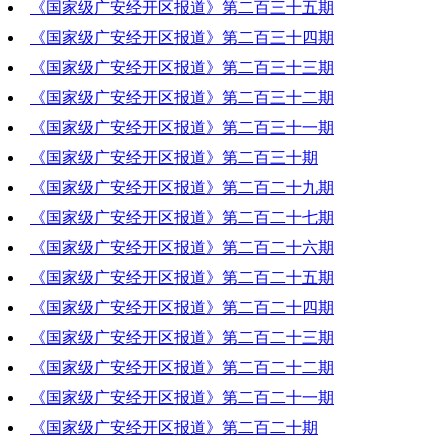
《国家级广安经开区报道》第二百三十五期
2023-09-14 20:07:50
《国家级广安经开区报道》第二百三十四期
2023-09-07 18:53:09
《国家级广安经开区报道》第二百三十三期
2023-08-31 19:03:20
《国家级广安经开区报道》第二百三十二期
2023-08-24 18:51:33
《国家级广安经开区报道》第二百三十一期
2023-08-17 19:25:06
《国家级广安经开区报道》第二百三十期
2023-08-10 19:42:55
《国家级广安经开区报道》第二百二十九期
2023-08-03 19:19:37
《国家级广安经开区报道》第二百二十七期
2023-07-31 10:50:56
《国家级广安经开区报道》第二百二十六期
2023-07-13 18:21:26
《国家级广安经开区报道》第二百二十五期
2023-07-06 19:22:01
《国家级广安经开区报道》第二百二十四期
2023-06-29 19:21:07
《国家级广安经开区报道》第二百二十三期
2023-06-22 18:50:02
《国家级广安经开区报道》第二百二十二期
2023-06-15 19:09:12
《国家级广安经开区报道》第二百二十一期
2023-06-08 19:16:53
《国家级广安经开区报道》第二百二十期
2023-06-01 19:11:50