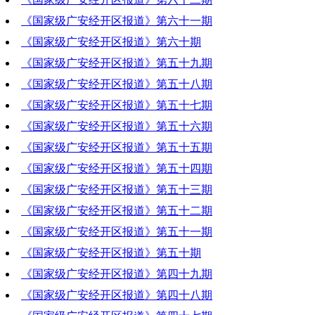
《国家级广安经开区报道》第六十一期
2020-05-21 19:18:04
《国家级广安经开区报道》第六十期
2020-05-14 21:05:13
《国家级广安经开区报道》第五十九期
2020-05-07 20:18:19
《国家级广安经开区报道》第五十八期
2020-04-30 19:58:28
《国家级广安经开区报道》第五十七期
2020-04-23 18:55:15
《国家级广安经开区报道》第五十六期
2020-04-23 18:54:55
《国家级广安经开区报道》第五十五期
2020-04-10 10:37:04
《国家级广安经开区报道》第五十四期
2020-04-02 19:40:39
《国家级广安经开区报道》第五十三期
2020-03-26 20:41:09
《国家级广安经开区报道》第五十二期
2020-03-19 20:18:32
《国家级广安经开区报道》第五十一期
2020-03-12 19:46:09
《国家级广安经开区报道》第五十期
2020-03-05 19:55:42
《国家级广安经开区报道》第四十九期
2020-02-27 18:44:27
《国家级广安经开区报道》第四十八期
2020-02-20 19:44:35