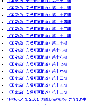
《国家级广安经开区报道》第三十二期
2019-10-31 19:20:30
《国家级广安经开区报道》第二十六期
2019-10-24 20:24:29
《国家级广安经开区报道》第二十五期
2019-09-12 20:32:54
《国家级广安经开区报道》第二十四期
2019-09-05 21:01:22
《国家级广安经开区报道》第二十三期
2019-08-29 20:44:20
《国家级广安经开区报道》第二十一期
2019-08-22 20:59:31
《国家级广安经开区报道》第二十期
2019-08-08 20:10:03
《国家级广安经开区报道》第十九期
2019-08-01 19:33:50
《国家级广安经开区报道》第十八期
2019-07-25 21:10:17
《国家级广安经开区报道》第十七期
2019-07-18 21:05:06
《国家级广安经开区报道》第十六期
2019-07-11 20:13:24
《国家级广安经开区报道》第十五期
2019-07-04 20:31:53
《国家级广安经开区报道》第十四期
2019-06-27 21:09:15
《国家级广安经开区报道》第十三期
2019-06-20 19:23:53
“迎接未来 阳光成长”精准扶贫捐赠活动情暖师生
2019-06-13 19:12:43