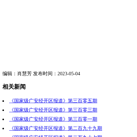
编辑：肖慧芳 发布时间：2023-05-04
相关新闻
《国家级广安经开区报道》第三百零五期
《国家级广安经开区报道》第三百零三期
2025-01-09 18:04:30
《国家级广安经开区报道》第三百零一期
2024-12-26 18:24:11
《国家级广安经开区报道》第二百九十九期
2024-12-12 18:10:26