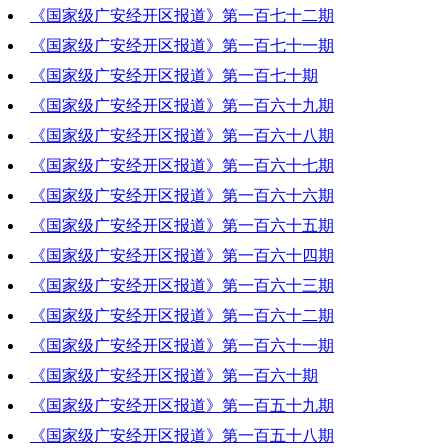
《国家级广安经开区报道》第一百七十二期
2022-07-07 19:15:47
《国家级广安经开区报道》第一百七十一期
2022-06-30 19:25:30
《国家级广安经开区报道》第一百七十期
2022-06-23 19:22:03
《国家级广安经开区报道》第一百六十九期
2022-06-16 19:09:34
《国家级广安经开区报道》第一百六十八期
2022-06-09 19:42:33
《国家级广安经开区报道》第一百六十七期
2022-06-02 19:53:51
《国家级广安经开区报道》第一百六十六期
2022-05-26 20:52:28
《国家级广安经开区报道》第一百六十五期
2022-05-19 19:32:53
《国家级广安经开区报道》第一百六十四期
2022-05-12 20:34:55
《国家级广安经开区报道》第一百六十三期
2022-05-05 19:53:42
《国家级广安经开区报道》第一百六十二期
2022-04-28 19:23:13
《国家级广安经开区报道》第一百六十一期
2022-04-21 20:55:24
《国家级广安经开区报道》第一百六十期
2022-04-14 20:38:05
《国家级广安经开区报道》第一百五十九期
2022-04-07 19:07:41
《国家级广安经开区报道》第一百五十八期
2022-03-31 19:46:29