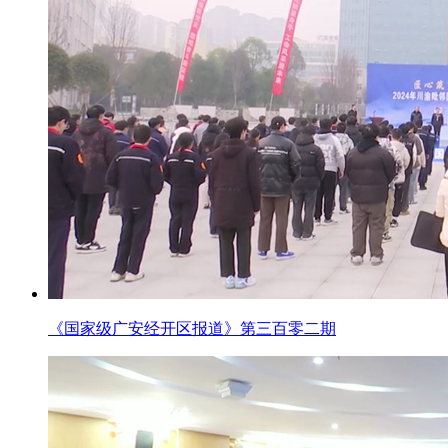
《国家级广安经开区报道》第三百零二期