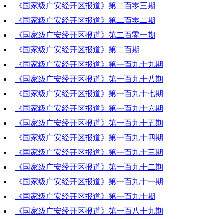
《国家级广安经开区报道》第二百零三期
2023-02-09 19:06:13
《国家级广安经开区报道》第二百零二期
2023-02-02 19:59:14
《国家级广安经开区报道》第二百零一期
2023-01-26 16:41:56
《国家级广安经开区报道》第二百期
2023-01-19 19:50:14
《国家级广安经开区报道》第一百九十九期
2023-01-12 19:51:28
《国家级广安经开区报道》第一百九十八期
2023-01-05 19:23:33
《国家级广安经开区报道》第一百九十七期
2022-12-29 19:20:08
《国家级广安经开区报道》第一百九十六期
2022-12-22 19:07:41
《国家级广安经开区报道》第一百九十五期
2022-12-15 19:25:57
《国家级广安经开区报道》第一百九十四期
2022-12-08 20:18:34
《国家级广安经开区报道》第一百九十三期
2022-12-01 18:58:55
《国家级广安经开区报道》第一百九十二期
2022-11-24 20:23:49
《国家级广安经开区报道》第一百九十一期
2022-11-17 19:22:44
《国家级广安经开区报道》第一百九十期
2022-11-10 20:19:10
《国家级广安经开区报道》第一百八十九期
2022-11-03 18:45:47