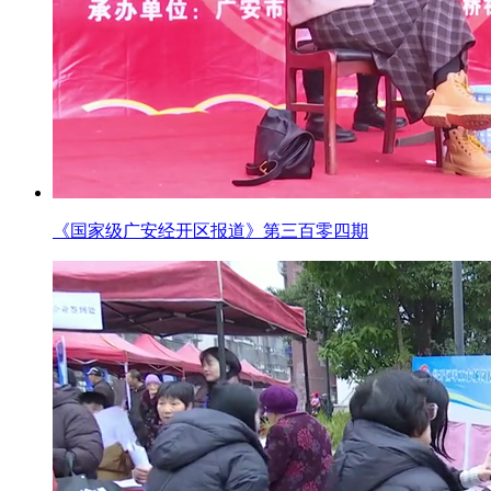
《国家级广安经开区报道》第三百零四期