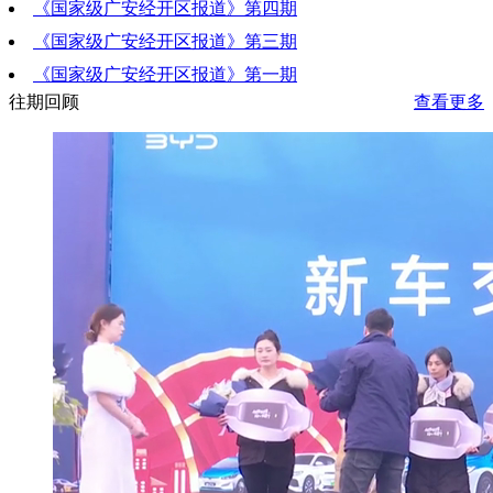
《国家级广安经开区报道》第四期
2019-04-25 20:31:09
《国家级广安经开区报道》第三期
2019-04-11 21:51:16
《国家级广安经开区报道》第一期
2019-04-04 21:01:10
往期回顾
查看更多
2019-03-21 20:22:19