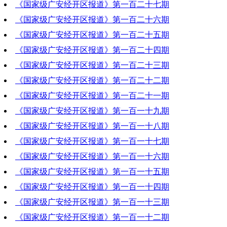
《国家级广安经开区报道》第一百二十七期
2021-08-26 20:16:38
《国家级广安经开区报道》第一百二十六期
2021-08-19 20:35:40
《国家级广安经开区报道》第一百二十五期
2021-08-12 19:30:12
《国家级广安经开区报道》第一百二十四期
2021-08-05 20:42:38
《国家级广安经开区报道》第一百二十三期
2021-07-29 20:47:07
《国家级广安经开区报道》第一百二十二期
2021-07-23 20:42:10
《国家级广安经开区报道》第一百二十一期
2021-07-15 19:58:43
《国家级广安经开区报道》第一百一十九期
2021-07-08 21:35:31
《国家级广安经开区报道》第一百一十八期
2021-06-24 20:02:04
《国家级广安经开区报道》第一百一十七期
2021-06-17 19:45:42
《国家级广安经开区报道》第一百一十六期
2021-06-10 20:05:41
《国家级广安经开区报道》第一百一十五期
2021-06-03 19:10:28
《国家级广安经开区报道》第一百一十四期
2021-05-27 19:42:54
《国家级广安经开区报道》第一百一十三期
2021-05-20 19:18:22
《国家级广安经开区报道》第一百一十二期
2021-05-13 19:42:47