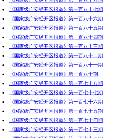
《国家级广安经开区报道》第一百八十八期
2022-10-27 20:00:19
《国家级广安经开区报道》第一百八十七期
2022-10-20 20:27:47
《国家级广安经开区报道》第一百八十六期
2022-10-13 19:57:03
《国家级广安经开区报道》第一百八十五期
2022-10-06 16:58:02
《国家级广安经开区报道》第一百八十四期
2022-09-29 19:36:04
《国家级广安经开区报道》第一百八十三期
2022-09-22 20:48:31
《国家级广安经开区报道》第一百八十二期
2022-09-15 20:12:03
《国家级广安经开区报道》第一百八十一期
2022-09-08 20:11:00
《国家级广安经开区报道》第一百八十期
2022-09-01 18:52:28
《国家级广安经开区报道》第一百七十八期
2022-08-25 19:17:14
《国家级广安经开区报道》第一百七十七期
2022-08-11 19:47:44
《国家级广安经开区报道》第一百七十六期
2022-08-04 20:40:36
《国家级广安经开区报道》第一百七十五期
2022-07-28 19:34:14
《国家级广安经开区报道》第一百七十四期
2022-07-21 19:47:34
《国家级广安经开区报道》第一百七十三期
2022-07-14 20:52:07