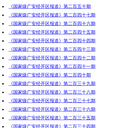
《国家级广安经开区报道》第二百五十期
2023-12-28 19:11:25
《国家级广安经开区报道》第二百四十七期
2023-12-21 18:42:45
《国家级广安经开区报道》第二百四十六期
2023-11-30 18:57:17
《国家级广安经开区报道》第二百四十五期
2023-11-23 20:21:18
《国家级广安经开区报道》第二百四十四期
2023-11-16 20:31:11
《国家级广安经开区报道》第二百四十三期
2023-11-09 19:41:58
《国家级广安经开区报道》第二百四十二期
2023-11-02 20:14:04
《国家级广安经开区报道》第二百四十一期
2023-10-26 19:08:43
《国家级广安经开区报道》第二百四十期
2023-10-19 20:50:04
《国家级广安经开区报道》第二百三十九期
2023-10-12 19:15:53
《国家级广安经开区报道》第二百三十八期
2023-10-05 19:46:32
《国家级广安经开区报道》第二百三十七期
2023-09-28 20:21:02
《国家级广安经开区报道》第二百三十六期
2023-09-21 19:55:20
《国家级广安经开区报道》第二百三十五期
2023-09-14 20:07:50
《国家级广安经开区报道》第二百三十四期
2023-09-07 18:53:09