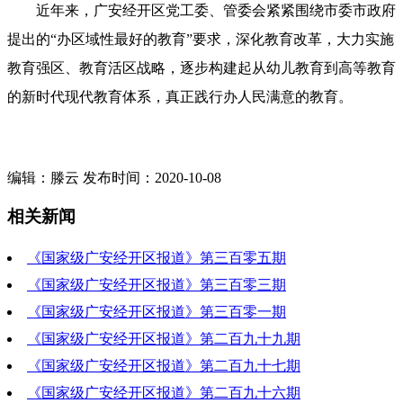
近年来，广安经开区党工委、管委会紧紧围绕市委市政府
提出的“办区域性最好的教育”要求，深化教育改革，大力实施
教育强区、教育活区战略，逐步构建起从幼儿教育到高等教育
的新时代现代教育体系，真正践行办人民满意的教育。
编辑：滕云 发布时间：2020-10-08
相关新闻
《国家级广安经开区报道》第三百零五期
《国家级广安经开区报道》第三百零三期
2025-01-09 18:04:30
《国家级广安经开区报道》第三百零一期
2024-12-26 18:24:11
《国家级广安经开区报道》第二百九十九期
2024-12-12 18:10:26
《国家级广安经开区报道》第二百九十七期
2024-11-28 19:40:56
《国家级广安经开区报道》第二百九十六期
2024-11-14 18:14:09