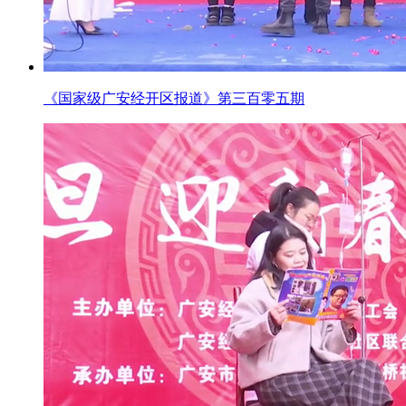
《国家级广安经开区报道》第三百零五期