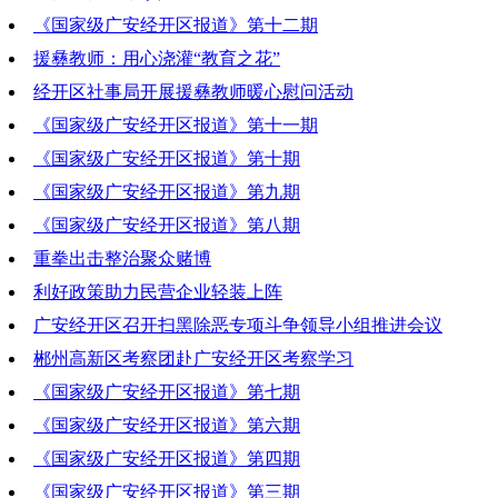
《国家级广安经开区报道》第十二期
2019-06-13 19:13:56
援彝教师：用心浇灌“教育之花”
2019-06-06 19:46:56
经开区社事局开展援彝教师暖心慰问活动
2019-06-06 19:46:43
《国家级广安经开区报道》第十一期
2019-06-06 19:46:31
《国家级广安经开区报道》第十期
2019-05-30 20:42:01
《国家级广安经开区报道》第九期
2019-05-23 18:26:29
《国家级广安经开区报道》第八期
2019-05-16 21:03:37
重拳出击整治聚众赌博
2019-05-09 19:12:21
利好政策助力民营企业轻装上阵
2019-05-10 19:01:43
广安经开区召开扫黑除恶专项斗争领导小组推进会议
2019-05-10 19:01:33
郴州高新区考察团赴广安经开区考察学习
2019-05-10 19:01:18
《国家级广安经开区报道》第七期
2019-05-10 19:01:03
《国家级广安经开区报道》第六期
2019-05-02 18:21:57
《国家级广安经开区报道》第四期
2019-04-25 20:31:09
《国家级广安经开区报道》第三期
2019-04-11 21:51:16