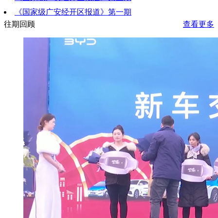
《国家级广安经开区报道》第一期
2019-04-04 21:01:10
往期回顾
查看更多
2019-03-21 20:22:19