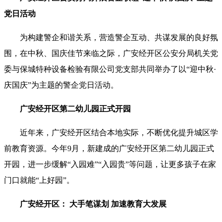
党日活动
为构建警企和谐关系，营造警企互动、共谋发展的良好氛
围，在中秋、国庆佳节来临之际，广安经开区公安分局机关党
委与保城特种设备检验有限公司党支部共同举办了以“迎中秋·
庆国庆”为主题的警企党日活动。
广安经开区第二幼儿园正式开园
近年来，广安经开区结合本地实际，不断优化提升城区学
前教育资源。今年9月，新建成的广安经开区第二幼儿园正式
开园，进一步缓解“入园难”“入园贵”等问题，让更多孩子在家
门口就能“上好园”。
广安经开区： 大手笔谋划 加速教育大发展