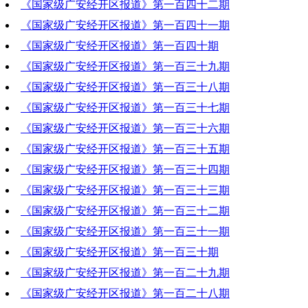
《国家级广安经开区报道》第一百四十二期
2021-12-09 19:51:02
《国家级广安经开区报道》第一百四十一期
2021-12-02 19:38:56
《国家级广安经开区报道》第一百四十期
2021-11-25 19:20:45
《国家级广安经开区报道》第一百三十九期
2021-11-18 18:32:35
《国家级广安经开区报道》第一百三十八期
2021-11-11 19:48:04
《国家级广安经开区报道》第一百三十七期
2021-11-04 19:19:59
《国家级广安经开区报道》第一百三十六期
2021-10-28 19:08:04
《国家级广安经开区报道》第一百三十五期
2021-10-21 20:25:10
《国家级广安经开区报道》第一百三十四期
2021-10-14 19:36:07
《国家级广安经开区报道》第一百三十三期
2021-10-07 20:07:52
《国家级广安经开区报道》第一百三十二期
2021-09-30 20:06:05
《国家级广安经开区报道》第一百三十一期
2021-09-23 20:57:38
《国家级广安经开区报道》第一百三十期
2021-09-16 20:28:25
《国家级广安经开区报道》第一百二十九期
2021-09-09 19:32:28
《国家级广安经开区报道》第一百二十八期
2021-09-02 20:02:34