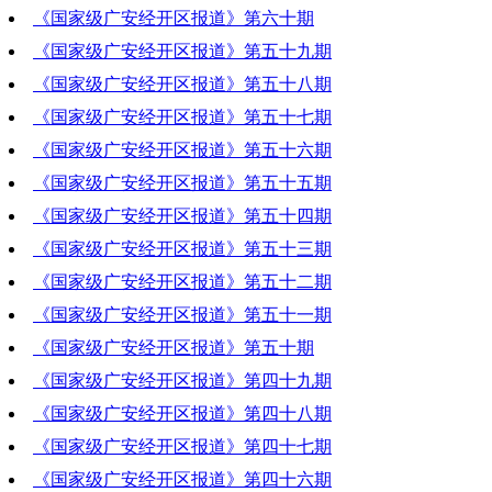
《国家级广安经开区报道》第六十期
2020-05-14 21:05:13
《国家级广安经开区报道》第五十九期
2020-05-07 20:18:19
《国家级广安经开区报道》第五十八期
2020-04-30 19:58:28
《国家级广安经开区报道》第五十七期
2020-04-23 18:55:15
《国家级广安经开区报道》第五十六期
2020-04-23 18:54:55
《国家级广安经开区报道》第五十五期
2020-04-10 10:37:04
《国家级广安经开区报道》第五十四期
2020-04-02 19:40:39
《国家级广安经开区报道》第五十三期
2020-03-26 20:41:09
《国家级广安经开区报道》第五十二期
2020-03-19 20:18:32
《国家级广安经开区报道》第五十一期
2020-03-12 19:46:09
《国家级广安经开区报道》第五十期
2020-03-05 19:55:42
《国家级广安经开区报道》第四十九期
2020-02-27 18:44:27
《国家级广安经开区报道》第四十八期
2020-02-20 19:44:35
《国家级广安经开区报道》第四十七期
2020-02-13 19:32:35
《国家级广安经开区报道》第四十六期
2020-02-06 21:44:20