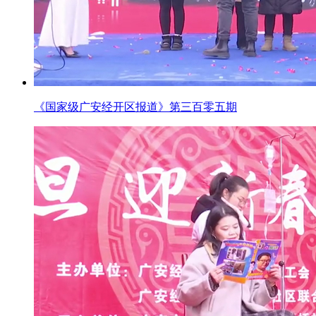
《国家级广安经开区报道》第三百零五期