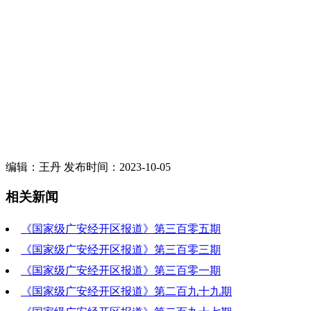
编辑：王丹 发布时间：2023-10-05
相关新闻
《国家级广安经开区报道》第三百零五期
《国家级广安经开区报道》第三百零三期
2025-01-09 18:04:30
《国家级广安经开区报道》第三百零一期
2024-12-26 18:24:11
《国家级广安经开区报道》第二百九十九期
2024-12-12 18:10:26