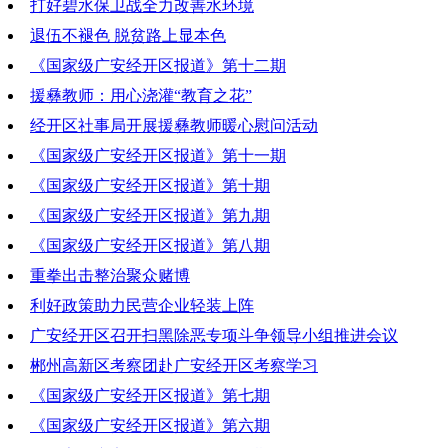
打好碧水保卫战全力改善水环境
2019-06-13 19:15:23
退伍不褪色 脱贫路上显本色
2019-06-13 19:14:47
《国家级广安经开区报道》第十二期
2019-06-13 19:13:56
援彝教师：用心浇灌“教育之花”
2019-06-06 19:46:56
经开区社事局开展援彝教师暖心慰问活动
2019-06-06 19:46:43
《国家级广安经开区报道》第十一期
2019-06-06 19:46:31
《国家级广安经开区报道》第十期
2019-05-30 20:42:01
《国家级广安经开区报道》第九期
2019-05-23 18:26:29
《国家级广安经开区报道》第八期
2019-05-16 21:03:37
重拳出击整治聚众赌博
2019-05-09 19:12:21
利好政策助力民营企业轻装上阵
2019-05-10 19:01:43
广安经开区召开扫黑除恶专项斗争领导小组推进会议
2019-05-10 19:01:33
郴州高新区考察团赴广安经开区考察学习
2019-05-10 19:01:18
《国家级广安经开区报道》第七期
2019-05-10 19:01:03
《国家级广安经开区报道》第六期
2019-05-02 18:21:57