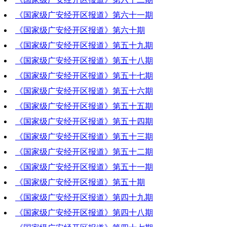
《国家级广安经开区报道》第六十一期
2020-05-21 19:18:04
《国家级广安经开区报道》第六十期
2020-05-14 21:05:13
《国家级广安经开区报道》第五十九期
2020-05-07 20:18:19
《国家级广安经开区报道》第五十八期
2020-04-30 19:58:28
《国家级广安经开区报道》第五十七期
2020-04-23 18:55:15
《国家级广安经开区报道》第五十六期
2020-04-23 18:54:55
《国家级广安经开区报道》第五十五期
2020-04-10 10:37:04
《国家级广安经开区报道》第五十四期
2020-04-02 19:40:39
《国家级广安经开区报道》第五十三期
2020-03-26 20:41:09
《国家级广安经开区报道》第五十二期
2020-03-19 20:18:32
《国家级广安经开区报道》第五十一期
2020-03-12 19:46:09
《国家级广安经开区报道》第五十期
2020-03-05 19:55:42
《国家级广安经开区报道》第四十九期
2020-02-27 18:44:27
《国家级广安经开区报道》第四十八期
2020-02-20 19:44:35