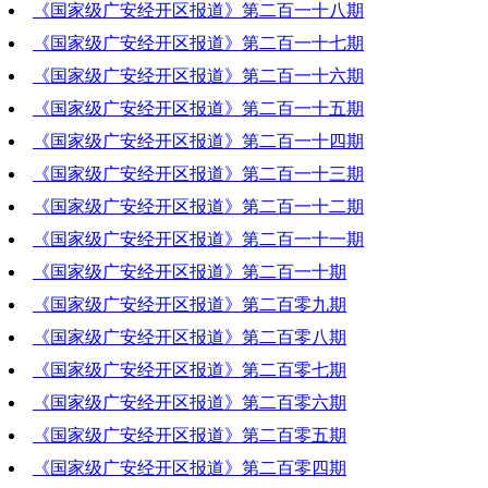
《国家级广安经开区报道》第二百一十八期
2023-05-18 19:21:20
《国家级广安经开区报道》第二百一十七期
2023-05-11 19:23:49
《国家级广安经开区报道》第二百一十六期
2023-05-04 19:07:18
《国家级广安经开区报道》第二百一十五期
2023-05-04 18:31:58
《国家级广安经开区报道》第二百一十四期
2023-04-27 19:59:01
《国家级广安经开区报道》第二百一十三期
2023-04-20 18:16:44
《国家级广安经开区报道》第二百一十二期
2023-04-13 18:08:58
《国家级广安经开区报道》第二百一十一期
2023-04-06 19:46:07
《国家级广安经开区报道》第二百一十期
2023-03-30 19:58:43
《国家级广安经开区报道》第二百零九期
2023-03-23 19:54:41
《国家级广安经开区报道》第二百零八期
2023-03-16 20:39:46
《国家级广安经开区报道》第二百零七期
2023-03-09 19:05:02
《国家级广安经开区报道》第二百零六期
2023-03-02 21:06:38
《国家级广安经开区报道》第二百零五期
2023-02-23 19:26:17
《国家级广安经开区报道》第二百零四期
2023-02-16 19:55:04