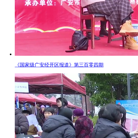
《国家级广安经开区报道》第三百零四期