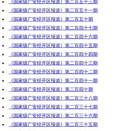
《国家级广安经开区报道》第二百五十三期
2024-01-25 18:07:13
《国家级广安经开区报道》第二百五十一期
2024-01-11 18:35:00
《国家级广安经开区报道》第二百五十期
2023-12-28 19:11:25
《国家级广安经开区报道》第二百四十七期
2023-12-21 18:42:45
《国家级广安经开区报道》第二百四十六期
2023-11-30 18:57:17
《国家级广安经开区报道》第二百四十五期
2023-11-23 20:21:18
《国家级广安经开区报道》第二百四十四期
2023-11-16 20:31:11
《国家级广安经开区报道》第二百四十三期
2023-11-09 19:41:58
《国家级广安经开区报道》第二百四十二期
2023-11-02 20:14:04
《国家级广安经开区报道》第二百四十一期
2023-10-26 19:08:43
《国家级广安经开区报道》第二百四十期
2023-10-19 20:50:04
《国家级广安经开区报道》第二百三十八期
2023-10-12 19:15:53
《国家级广安经开区报道》第二百三十七期
2023-09-28 20:21:02
《国家级广安经开区报道》第二百三十六期
2023-09-21 19:55:20
《国家级广安经开区报道》第二百三十五期
2023-09-14 20:07:50