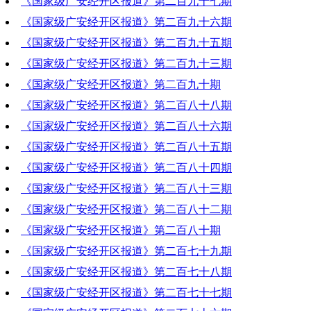
《国家级广安经开区报道》第二百九十七期
2024-11-28 19:40:56
《国家级广安经开区报道》第二百九十六期
2024-11-14 18:14:09
《国家级广安经开区报道》第二百九十五期
2024-11-14 18:21:18
《国家级广安经开区报道》第二百九十三期
2024-10-31 19:05:06
《国家级广安经开区报道》第二百九十期
2024-10-17 19:26:35
《国家级广安经开区报道》第二百八十八期
2024-09-26 20:08:59
《国家级广安经开区报道》第二百八十六期
2024-09-12 18:19:10
《国家级广安经开区报道》第二百八十五期
2024-08-29 18:04:44
《国家级广安经开区报道》第二百八十四期
2024-08-22 21:50:49
《国家级广安经开区报道》第二百八十三期
2024-08-15 18:43:27
《国家级广安经开区报道》第二百八十二期
2024-08-08 19:52:00
《国家级广安经开区报道》第二百八十期
2024-08-01 19:03:58
《国家级广安经开区报道》第二百七十九期
2024-07-18 20:03:45
《国家级广安经开区报道》第二百七十八期
2024-07-11 19:49:00
《国家级广安经开区报道》第二百七十七期
2024-07-04 18:45:57