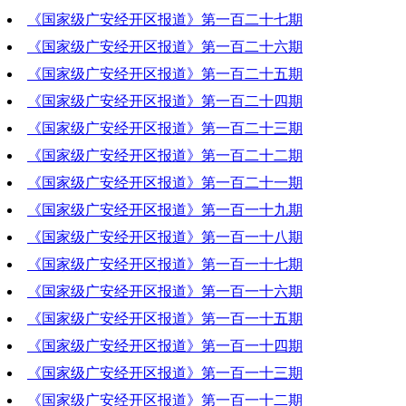
《国家级广安经开区报道》第一百二十七期
2021-08-26 20:16:38
《国家级广安经开区报道》第一百二十六期
2021-08-19 20:35:40
《国家级广安经开区报道》第一百二十五期
2021-08-12 19:30:12
《国家级广安经开区报道》第一百二十四期
2021-08-05 20:42:38
《国家级广安经开区报道》第一百二十三期
2021-07-29 20:47:07
《国家级广安经开区报道》第一百二十二期
2021-07-23 20:42:10
《国家级广安经开区报道》第一百二十一期
2021-07-15 19:58:43
《国家级广安经开区报道》第一百一十九期
2021-07-08 21:35:31
《国家级广安经开区报道》第一百一十八期
2021-06-24 20:02:04
《国家级广安经开区报道》第一百一十七期
2021-06-17 19:45:42
《国家级广安经开区报道》第一百一十六期
2021-06-10 20:05:41
《国家级广安经开区报道》第一百一十五期
2021-06-03 19:10:28
《国家级广安经开区报道》第一百一十四期
2021-05-27 19:42:54
《国家级广安经开区报道》第一百一十三期
2021-05-20 19:18:22
《国家级广安经开区报道》第一百一十二期
2021-05-13 19:42:47