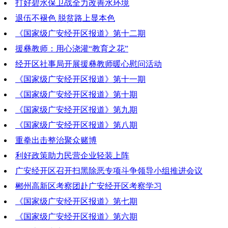
打好碧水保卫战全力改善水环境
2019-06-13 19:15:23
退伍不褪色 脱贫路上显本色
2019-06-13 19:14:47
《国家级广安经开区报道》第十二期
2019-06-13 19:13:56
援彝教师：用心浇灌“教育之花”
2019-06-06 19:46:56
经开区社事局开展援彝教师暖心慰问活动
2019-06-06 19:46:43
《国家级广安经开区报道》第十一期
2019-06-06 19:46:31
《国家级广安经开区报道》第十期
2019-05-30 20:42:01
《国家级广安经开区报道》第九期
2019-05-23 18:26:29
《国家级广安经开区报道》第八期
2019-05-16 21:03:37
重拳出击整治聚众赌博
2019-05-09 19:12:21
利好政策助力民营企业轻装上阵
2019-05-10 19:01:43
广安经开区召开扫黑除恶专项斗争领导小组推进会议
2019-05-10 19:01:33
郴州高新区考察团赴广安经开区考察学习
2019-05-10 19:01:18
《国家级广安经开区报道》第七期
2019-05-10 19:01:03
《国家级广安经开区报道》第六期
2019-05-02 18:21:57