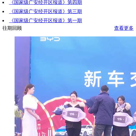
《国家级广安经开区报道》第四期
2019-04-25 20:31:09
《国家级广安经开区报道》第三期
2019-04-11 21:51:16
《国家级广安经开区报道》第一期
2019-04-04 21:01:10
往期回顾
查看更多
2019-03-21 20:22:19