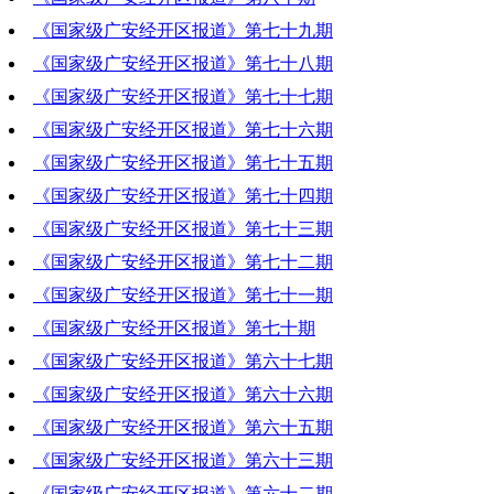
《国家级广安经开区报道》第七十九期
2020-09-24 20:44:29
《国家级广安经开区报道》第七十八期
2020-09-17 19:16:43
《国家级广安经开区报道》第七十七期
2020-09-10 19:51:45
《国家级广安经开区报道》第七十六期
2020-09-03 20:20:45
《国家级广安经开区报道》第七十五期
2020-08-27 22:27:39
《国家级广安经开区报道》第七十四期
2020-08-20 20:26:18
《国家级广安经开区报道》第七十三期
2020-08-13 19:31:33
《国家级广安经开区报道》第七十二期
2020-08-06 19:46:16
《国家级广安经开区报道》第七十一期
2020-07-30 21:24:16
《国家级广安经开区报道》第七十期
2020-07-23 21:09:22
《国家级广安经开区报道》第六十七期
2020-07-16 20:37:12
《国家级广安经开区报道》第六十六期
2020-06-25 19:52:13
《国家级广安经开区报道》第六十五期
2020-06-18 21:29:47
《国家级广安经开区报道》第六十三期
2020-06-11 20:26:16
《国家级广安经开区报道》第六十二期
2020-05-28 19:57:46