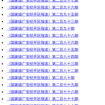
《国家级广安经开区报道》第二百九十七期
2024-11-28 19:40:56
《国家级广安经开区报道》第二百九十六期
2024-11-14 18:14:09
《国家级广安经开区报道》第二百九十五期
2024-11-14 18:21:18
《国家级广安经开区报道》第二百九十三期
2024-10-31 19:05:06
《国家级广安经开区报道》第二百九十期
2024-10-17 19:26:35
《国家级广安经开区报道》第二百八十八期
2024-09-26 20:08:59
《国家级广安经开区报道》第二百八十六期
2024-09-12 18:19:10
《国家级广安经开区报道》第二百八十五期
2024-08-29 18:04:44
《国家级广安经开区报道》第二百八十四期
2024-08-22 21:50:49
《国家级广安经开区报道》第二百八十三期
2024-08-15 18:43:27
《国家级广安经开区报道》第二百八十二期
2024-08-08 19:52:00
《国家级广安经开区报道》第二百八十期
2024-08-01 19:03:58
《国家级广安经开区报道》第二百七十九期
2024-07-18 20:03:45
《国家级广安经开区报道》第二百七十八期
2024-07-11 19:49:00
《国家级广安经开区报道》第二百七十七期
2024-07-04 18:45:57