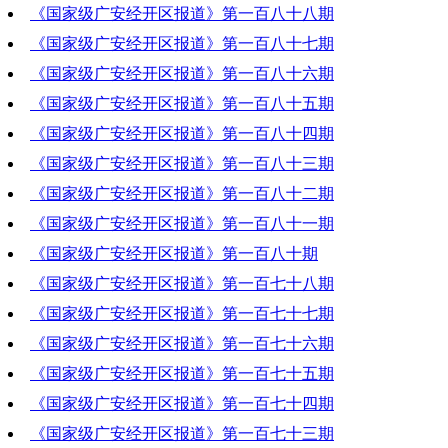
《国家级广安经开区报道》第一百八十八期
2022-10-27 20:00:19
《国家级广安经开区报道》第一百八十七期
2022-10-20 20:27:47
《国家级广安经开区报道》第一百八十六期
2022-10-13 19:57:03
《国家级广安经开区报道》第一百八十五期
2022-10-06 16:58:02
《国家级广安经开区报道》第一百八十四期
2022-09-29 19:36:04
《国家级广安经开区报道》第一百八十三期
2022-09-22 20:48:31
《国家级广安经开区报道》第一百八十二期
2022-09-15 20:12:03
《国家级广安经开区报道》第一百八十一期
2022-09-08 20:11:00
《国家级广安经开区报道》第一百八十期
2022-09-01 18:52:28
《国家级广安经开区报道》第一百七十八期
2022-08-25 19:17:14
《国家级广安经开区报道》第一百七十七期
2022-08-11 19:47:44
《国家级广安经开区报道》第一百七十六期
2022-08-04 20:40:36
《国家级广安经开区报道》第一百七十五期
2022-07-28 19:34:14
《国家级广安经开区报道》第一百七十四期
2022-07-21 19:47:34
《国家级广安经开区报道》第一百七十三期
2022-07-14 20:52:07