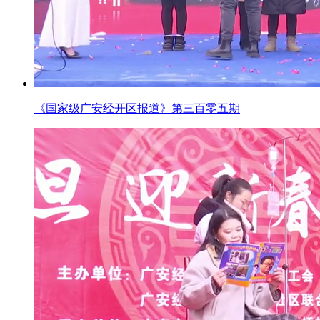
《国家级广安经开区报道》第三百零五期