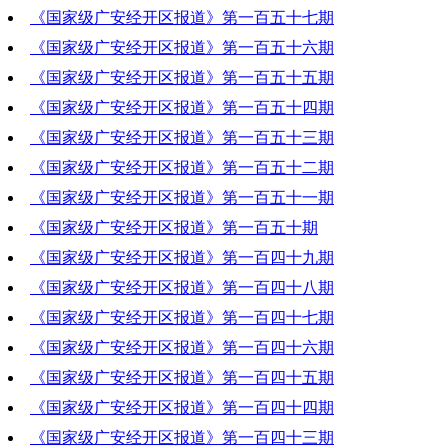
《国家级广安经开区报道》第一百五十七期
2022-03-24 20:16:09
《国家级广安经开区报道》第一百五十六期
2022-03-17 20:05:04
《国家级广安经开区报道》第一百五十五期
2022-03-10 20:25:20
《国家级广安经开区报道》第一百五十四期
2022-03-03 20:23:28
《国家级广安经开区报道》第一百五十三期
2022-02-24 19:05:21
《国家级广安经开区报道》第一百五十二期
2022-02-17 20:37:50
《国家级广安经开区报道》第一百五十一期
2022-02-10 18:59:11
《国家级广安经开区报道》第一百五十期
2022-02-11 15:35:52
《国家级广安经开区报道》第一百四十九期
2022-01-27 20:18:38
《国家级广安经开区报道》第一百四十八期
2022-01-20 19:42:18
《国家级广安经开区报道》第一百四十七期
2022-01-13 19:44:10
《国家级广安经开区报道》第一百四十六期
2022-01-06 20:11:17
《国家级广安经开区报道》第一百四十五期
2021-12-30 19:27:12
《国家级广安经开区报道》第一百四十四期
2021-12-23 19:04:03
《国家级广安经开区报道》第一百四十三期
2021-12-16 19:23:41