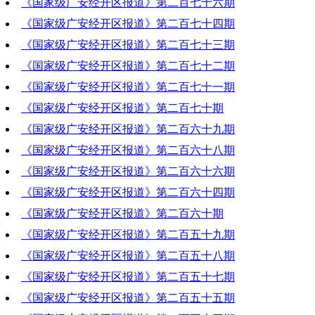
《国家级广安经开区报道》第二百七十六期
2024-06-27 19:20:45
《国家级广安经开区报道》第二百七十四期
2024-06-20 18:51:18
《国家级广安经开区报道》第二百七十三期
2024-06-06 19:22:52
《国家级广安经开区报道》第二百七十二期
2024-05-30 19:12:24
《国家级广安经开区报道》第二百七十一期
2024-05-23 18:53:43
《国家级广安经开区报道》第二百七十期
2024-05-16 18:07:04
《国家级广安经开区报道》第二百六十九期
2024-05-09 20:21:35
《国家级广安经开区报道》第二百六十八期
2024-05-02 14:31:53
《国家级广安经开区报道》第二百六十六期
2024-04-25 18:18:03
《国家级广安经开区报道》第二百六十四期
2024-04-11 17:58:46
《国家级广安经开区报道》第二百六十期
2024-03-28 17:44:15
《国家级广安经开区报道》第二百五十九期
2024-02-29 18:29:36
《国家级广安经开区报道》第二百五十八期
2024-02-22 18:54:45
《国家级广安经开区报道》第二百五十七期
2024-02-15 14:09:02
《国家级广安经开区报道》第二百五十五期
2024-02-08 19:24:34