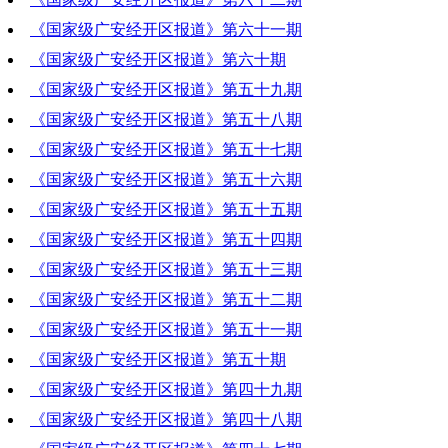
《国家级广安经开区报道》第六十一期
2020-05-21 19:18:04
《国家级广安经开区报道》第六十期
2020-05-14 21:05:13
《国家级广安经开区报道》第五十九期
2020-05-07 20:18:19
《国家级广安经开区报道》第五十八期
2020-04-30 19:58:28
《国家级广安经开区报道》第五十七期
2020-04-23 18:55:15
《国家级广安经开区报道》第五十六期
2020-04-23 18:54:55
《国家级广安经开区报道》第五十五期
2020-04-10 10:37:04
《国家级广安经开区报道》第五十四期
2020-04-02 19:40:39
《国家级广安经开区报道》第五十三期
2020-03-26 20:41:09
《国家级广安经开区报道》第五十二期
2020-03-19 20:18:32
《国家级广安经开区报道》第五十一期
2020-03-12 19:46:09
《国家级广安经开区报道》第五十期
2020-03-05 19:55:42
《国家级广安经开区报道》第四十九期
2020-02-27 18:44:27
《国家级广安经开区报道》第四十八期
2020-02-20 19:44:35