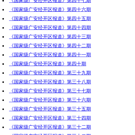
《国家级广安经开区报道》第四十七期
2020-02-13 19:32:35
《国家级广安经开区报道》第四十六期
2020-02-06 21:44:20
《国家级广安经开区报道》第四十五期
2020-01-30 18:52:55
《国家级广安经开区报道》第四十四期
2020-01-23 17:18:37
《国家级广安经开区报道》第四十三期
2020-01-16 21:21:17
《国家级广安经开区报道》第四十二期
2020-01-09 19:46:32
《国家级广安经开区报道》第四十一期
2020-01-02 21:00:23
《国家级广安经开区报道》第四十期
2019-12-26 18:56:09
《国家级广安经开区报道》第三十九期
2019-12-19 19:58:55
《国家级广安经开区报道》第三十八期
2019-12-12 19:27:43
《国家级广安经开区报道》第三十七期
2019-12-05 20:39:20
《国家级广安经开区报道》第三十六期
2019-11-28 20:29:03
《国家级广安经开区报道》第三十五期
2019-11-21 19:09:11
《国家级广安经开区报道》第三十四期
2019-11-14 20:40:22
《国家级广安经开区报道》第三十二期
2019-11-07 20:05:16