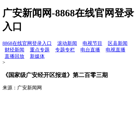
广安新闻网-8868在线官网登录
入口
8868在线官网登录入口
滚动新闻
电视节目
区县新闻
财经新闻
重点专题
专题专栏
电台直播
电视直播
直播回放
新媒体
>
《国家级广安经开区报道》第二百零三期
来源：广安新闻网