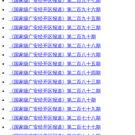
《国家级广安经开区报道》第二百九十七期
2024-11-28 19:40:56
《国家级广安经开区报道》第二百九十六期
2024-11-14 18:14:09
《国家级广安经开区报道》第二百九十五期
2024-11-14 18:21:18
《国家级广安经开区报道》第二百九十三期
2024-10-31 19:05:06
《国家级广安经开区报道》第二百九十期
2024-10-17 19:26:35
《国家级广安经开区报道》第二百八十八期
2024-09-26 20:08:59
《国家级广安经开区报道》第二百八十六期
2024-09-12 18:19:10
《国家级广安经开区报道》第二百八十五期
2024-08-29 18:04:44
《国家级广安经开区报道》第二百八十四期
2024-08-22 21:50:49
《国家级广安经开区报道》第二百八十三期
2024-08-15 18:43:27
《国家级广安经开区报道》第二百八十二期
2024-08-08 19:52:00
《国家级广安经开区报道》第二百八十期
2024-08-01 19:03:58
《国家级广安经开区报道》第二百七十九期
2024-07-18 20:03:45
《国家级广安经开区报道》第二百七十八期
2024-07-11 19:49:00
《国家级广安经开区报道》第二百七十七期
2024-07-04 18:45:57