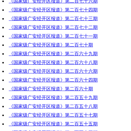
《国家级广安经开区报道》第二百七十六期
2024-06-27 19:20:45
《国家级广安经开区报道》第二百七十四期
2024-06-20 18:51:18
《国家级广安经开区报道》第二百七十三期
2024-06-06 19:22:52
《国家级广安经开区报道》第二百七十二期
2024-05-30 19:12:24
《国家级广安经开区报道》第二百七十一期
2024-05-23 18:53:43
《国家级广安经开区报道》第二百七十期
2024-05-16 18:07:04
《国家级广安经开区报道》第二百六十九期
2024-05-09 20:21:35
《国家级广安经开区报道》第二百六十八期
2024-05-02 14:31:53
《国家级广安经开区报道》第二百六十六期
2024-04-25 18:18:03
《国家级广安经开区报道》第二百六十四期
2024-04-11 17:58:46
《国家级广安经开区报道》第二百六十期
2024-03-28 17:44:15
《国家级广安经开区报道》第二百五十九期
2024-02-29 18:29:36
《国家级广安经开区报道》第二百五十八期
2024-02-22 18:54:45
《国家级广安经开区报道》第二百五十七期
2024-02-15 14:09:02
《国家级广安经开区报道》第二百五十五期
2024-02-08 19:24:34