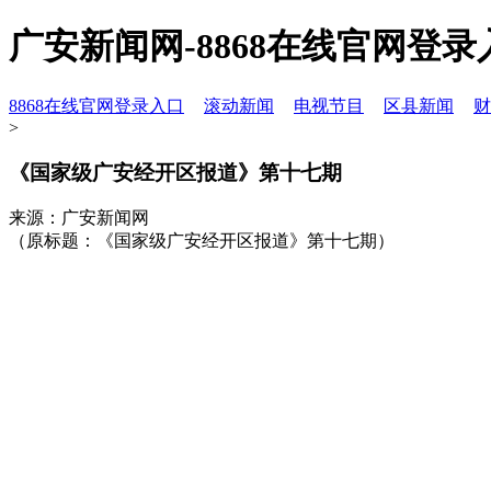
广安新闻网-8868在线官网登录
8868在线官网登录入口
滚动新闻
电视节目
区县新闻
财
>
《国家级广安经开区报道》第十七期
来源：广安新闻网
（原标题：《国家级广安经开区报道》第十七期）