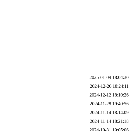
2025-01-09 18:04:30
2024-12-26 18:24:11
2024-12-12 18:10:26
2024-11-28 19:40:56
2024-11-14 18:14:09
2024-11-14 18:21:18
2024-10-31 19:05:06