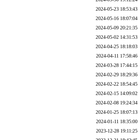
2024-05-23 18:53:43
2024-05-16 18:07:04
2024-05-09 20:21:35
2024-05-02 14:31:53
2024-04-25 18:18:03
2024-04-11 17:58:46
2024-03-28 17:44:15
2024-02-29 18:29:36
2024-02-22 18:54:45
2024-02-15 14:09:02
2024-02-08 19:24:34
2024-01-25 18:07:13
2024-01-11 18:35:00
2023-12-28 19:11:25