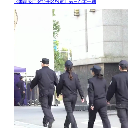
《国家级广安经开区报道》第三百零一期