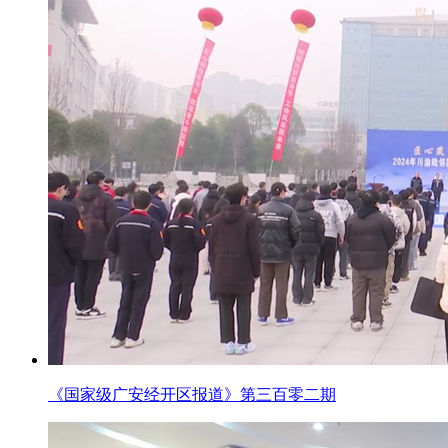
《国家级广安经开区报道》第三百零二期