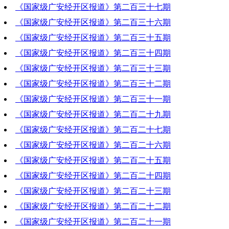
《国家级广安经开区报道》第二百三十七期
2023-09-28 20:21:02
《国家级广安经开区报道》第二百三十六期
2023-09-21 19:55:20
《国家级广安经开区报道》第二百三十五期
2023-09-14 20:07:50
《国家级广安经开区报道》第二百三十四期
2023-09-07 18:53:09
《国家级广安经开区报道》第二百三十三期
2023-08-31 19:03:20
《国家级广安经开区报道》第二百三十二期
2023-08-24 18:51:33
《国家级广安经开区报道》第二百三十一期
2023-08-17 19:25:06
《国家级广安经开区报道》第二百二十九期
2023-08-10 19:42:55
《国家级广安经开区报道》第二百二十七期
2023-07-31 10:50:56
《国家级广安经开区报道》第二百二十六期
2023-07-13 18:21:26
《国家级广安经开区报道》第二百二十五期
2023-07-06 19:22:01
《国家级广安经开区报道》第二百二十四期
2023-06-29 19:21:07
《国家级广安经开区报道》第二百二十三期
2023-06-22 18:50:02
《国家级广安经开区报道》第二百二十二期
2023-06-15 19:09:12
《国家级广安经开区报道》第二百二十一期
2023-06-08 19:16:53