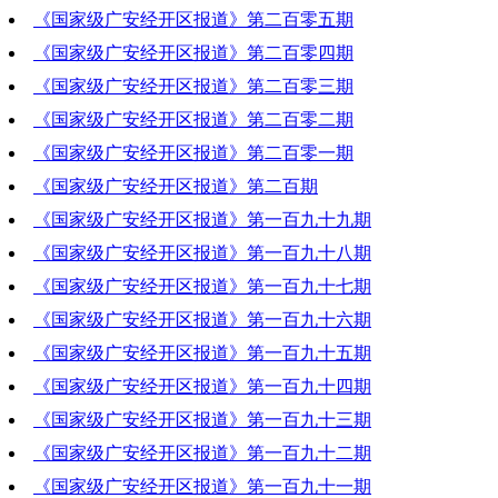
《国家级广安经开区报道》第二百零五期
2023-02-23 19:26:17
《国家级广安经开区报道》第二百零四期
2023-02-16 19:55:04
《国家级广安经开区报道》第二百零三期
2023-02-09 19:06:13
《国家级广安经开区报道》第二百零二期
2023-02-02 19:59:14
《国家级广安经开区报道》第二百零一期
2023-01-26 16:41:56
《国家级广安经开区报道》第二百期
2023-01-19 19:50:14
《国家级广安经开区报道》第一百九十九期
2023-01-12 19:51:28
《国家级广安经开区报道》第一百九十八期
2023-01-05 19:23:33
《国家级广安经开区报道》第一百九十七期
2022-12-29 19:20:08
《国家级广安经开区报道》第一百九十六期
2022-12-22 19:07:41
《国家级广安经开区报道》第一百九十五期
2022-12-15 19:25:57
《国家级广安经开区报道》第一百九十四期
2022-12-08 20:18:34
《国家级广安经开区报道》第一百九十三期
2022-12-01 18:58:55
《国家级广安经开区报道》第一百九十二期
2022-11-24 20:23:49
《国家级广安经开区报道》第一百九十一期
2022-11-17 19:22:44