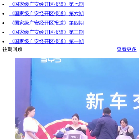
《国家级广安经开区报道》第七期
2019-05-10 19:01:03
《国家级广安经开区报道》第六期
2019-05-02 18:21:57
《国家级广安经开区报道》第四期
2019-04-25 20:31:09
《国家级广安经开区报道》第三期
2019-04-11 21:51:16
《国家级广安经开区报道》第一期
2019-04-04 21:01:10
往期回顾
查看更多
2019-03-21 20:22:19