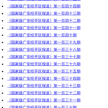
《国家级广安经开区报道》第一百四十四期
2021-12-23 19:04:03
《国家级广安经开区报道》第一百四十三期
2021-12-16 19:23:41
《国家级广安经开区报道》第一百四十二期
2021-12-09 19:51:02
《国家级广安经开区报道》第一百四十一期
2021-12-02 19:38:56
《国家级广安经开区报道》第一百四十期
2021-11-25 19:20:45
《国家级广安经开区报道》第一百三十九期
2021-11-18 18:32:35
《国家级广安经开区报道》第一百三十八期
2021-11-11 19:48:04
《国家级广安经开区报道》第一百三十七期
2021-11-04 19:19:59
《国家级广安经开区报道》第一百三十六期
2021-10-28 19:08:04
《国家级广安经开区报道》第一百三十五期
2021-10-21 20:25:10
《国家级广安经开区报道》第一百三十四期
2021-10-14 19:36:07
《国家级广安经开区报道》第一百三十三期
2021-10-07 20:07:52
《国家级广安经开区报道》第一百三十二期
2021-09-30 20:06:05
《国家级广安经开区报道》第一百三十一期
2021-09-23 20:57:38
《国家级广安经开区报道》第一百三十期
2021-09-16 20:28:25