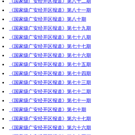
《国家级广安经开区报道》第八十二期
2020-10-15 21:11:26
《国家级广安经开区报道》第八十一期
2020-10-08 18:40:10
《国家级广安经开区报道》第八十期
2020-10-01 16:38:04
《国家级广安经开区报道》第七十九期
2020-09-24 20:44:29
《国家级广安经开区报道》第七十八期
2020-09-17 19:16:43
《国家级广安经开区报道》第七十七期
2020-09-10 19:51:45
《国家级广安经开区报道》第七十六期
2020-09-03 20:20:45
《国家级广安经开区报道》第七十五期
2020-08-27 22:27:39
《国家级广安经开区报道》第七十四期
2020-08-20 20:26:18
《国家级广安经开区报道》第七十三期
2020-08-13 19:31:33
《国家级广安经开区报道》第七十二期
2020-08-06 19:46:16
《国家级广安经开区报道》第七十一期
2020-07-30 21:24:16
《国家级广安经开区报道》第七十期
2020-07-23 21:09:22
《国家级广安经开区报道》第六十七期
2020-07-16 20:37:12
《国家级广安经开区报道》第六十六期
2020-06-25 19:52:13