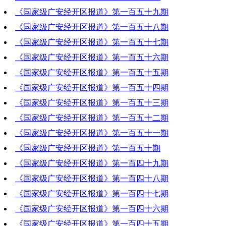
《国家级广安经开区报道》第一百五十九期
2022-04-07 19:07:41
《国家级广安经开区报道》第一百五十八期
2022-03-31 19:46:29
《国家级广安经开区报道》第一百五十七期
2022-03-24 20:16:09
《国家级广安经开区报道》第一百五十六期
2022-03-17 20:05:04
《国家级广安经开区报道》第一百五十五期
2022-03-10 20:25:20
《国家级广安经开区报道》第一百五十四期
2022-03-03 20:23:28
《国家级广安经开区报道》第一百五十三期
2022-02-24 19:05:21
《国家级广安经开区报道》第一百五十二期
2022-02-17 20:37:50
《国家级广安经开区报道》第一百五十一期
2022-02-10 18:59:11
《国家级广安经开区报道》第一百五十期
2022-02-11 15:35:52
《国家级广安经开区报道》第一百四十九期
2022-01-27 20:18:38
《国家级广安经开区报道》第一百四十八期
2022-01-20 19:42:18
《国家级广安经开区报道》第一百四十七期
2022-01-13 19:44:10
《国家级广安经开区报道》第一百四十六期
2022-01-06 20:11:17
《国家级广安经开区报道》第一百四十五期
2021-12-30 19:27:12