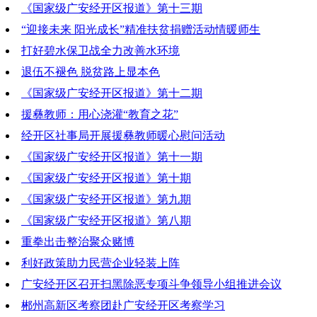
《国家级广安经开区报道》第十三期
2019-06-20 19:23:53
“迎接未来 阳光成长”精准扶贫捐赠活动情暖师生
2019-06-13 19:12:43
打好碧水保卫战全力改善水环境
2019-06-13 19:15:23
退伍不褪色 脱贫路上显本色
2019-06-13 19:14:47
《国家级广安经开区报道》第十二期
2019-06-13 19:13:56
援彝教师：用心浇灌“教育之花”
2019-06-06 19:46:56
经开区社事局开展援彝教师暖心慰问活动
2019-06-06 19:46:43
《国家级广安经开区报道》第十一期
2019-06-06 19:46:31
《国家级广安经开区报道》第十期
2019-05-30 20:42:01
《国家级广安经开区报道》第九期
2019-05-23 18:26:29
《国家级广安经开区报道》第八期
2019-05-16 21:03:37
重拳出击整治聚众赌博
2019-05-09 19:12:21
利好政策助力民营企业轻装上阵
2019-05-10 19:01:43
广安经开区召开扫黑除恶专项斗争领导小组推进会议
2019-05-10 19:01:33
郴州高新区考察团赴广安经开区考察学习
2019-05-10 19:01:18