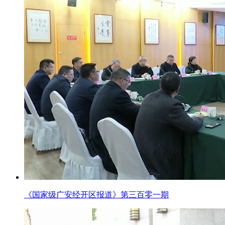
《国家级广安经开区报道》第三百零一期