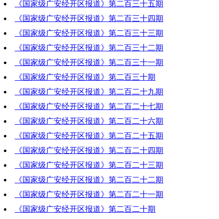
《国家级广安经开区报道》第二百三十五期
2023-09-14 20:07:50
《国家级广安经开区报道》第二百三十四期
2023-09-07 18:53:09
《国家级广安经开区报道》第二百三十三期
2023-08-31 19:03:20
《国家级广安经开区报道》第二百三十二期
2023-08-24 18:51:33
《国家级广安经开区报道》第二百三十一期
2023-08-17 19:25:06
《国家级广安经开区报道》第二百三十期
2023-08-10 19:42:55
《国家级广安经开区报道》第二百二十九期
2023-08-03 19:19:37
《国家级广安经开区报道》第二百二十七期
2023-07-31 10:50:56
《国家级广安经开区报道》第二百二十六期
2023-07-13 18:21:26
《国家级广安经开区报道》第二百二十五期
2023-07-06 19:22:01
《国家级广安经开区报道》第二百二十四期
2023-06-29 19:21:07
《国家级广安经开区报道》第二百二十三期
2023-06-22 18:50:02
《国家级广安经开区报道》第二百二十二期
2023-06-15 19:09:12
《国家级广安经开区报道》第二百二十一期
2023-06-08 19:16:53
《国家级广安经开区报道》第二百二十期
2023-06-01 19:11:50