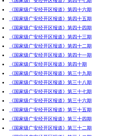
《国家级广安经开区报道》第四十七期
2020-02-13 19:32:35
《国家级广安经开区报道》第四十六期
2020-02-06 21:44:20
《国家级广安经开区报道》第四十五期
2020-01-30 18:52:55
《国家级广安经开区报道》第四十四期
2020-01-23 17:18:37
《国家级广安经开区报道》第四十三期
2020-01-16 21:21:17
《国家级广安经开区报道》第四十二期
2020-01-09 19:46:32
《国家级广安经开区报道》第四十一期
2020-01-02 21:00:23
《国家级广安经开区报道》第四十期
2019-12-26 18:56:09
《国家级广安经开区报道》第三十九期
2019-12-19 19:58:55
《国家级广安经开区报道》第三十八期
2019-12-12 19:27:43
《国家级广安经开区报道》第三十七期
2019-12-05 20:39:20
《国家级广安经开区报道》第三十六期
2019-11-28 20:29:03
《国家级广安经开区报道》第三十五期
2019-11-21 19:09:11
《国家级广安经开区报道》第三十四期
2019-11-14 20:40:22
《国家级广安经开区报道》第三十二期
2019-11-07 20:05:16