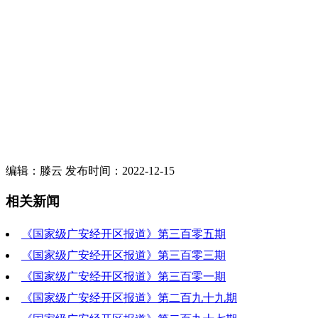
编辑：滕云 发布时间：2022-12-15
相关新闻
《国家级广安经开区报道》第三百零五期
《国家级广安经开区报道》第三百零三期
2025-01-09 18:04:30
《国家级广安经开区报道》第三百零一期
2024-12-26 18:24:11
《国家级广安经开区报道》第二百九十九期
2024-12-12 18:10:26