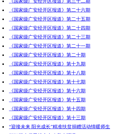
《国家级广安经开区报道》第三十二期
2019-10-31 19:20:30
《国家级广安经开区报道》第二十六期
2019-10-24 20:24:29
《国家级广安经开区报道》第二十五期
2019-09-12 20:32:54
《国家级广安经开区报道》第二十四期
2019-09-05 21:01:22
《国家级广安经开区报道》第二十三期
2019-08-29 20:44:20
《国家级广安经开区报道》第二十一期
2019-08-22 20:59:31
《国家级广安经开区报道》第二十期
2019-08-08 20:10:03
《国家级广安经开区报道》第十九期
2019-08-01 19:33:50
《国家级广安经开区报道》第十八期
2019-07-25 21:10:17
《国家级广安经开区报道》第十七期
2019-07-18 21:05:06
《国家级广安经开区报道》第十六期
2019-07-11 20:13:24
《国家级广安经开区报道》第十五期
2019-07-04 20:31:53
《国家级广安经开区报道》第十四期
2019-06-27 21:09:15
《国家级广安经开区报道》第十三期
2019-06-20 19:23:53
“迎接未来 阳光成长”精准扶贫捐赠活动情暖师生
2019-06-13 19:12:43