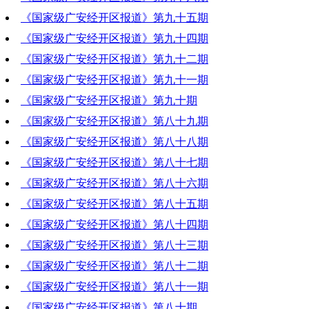
《国家级广安经开区报道》第九十五期
2021-01-14 21:00:08
《国家级广安经开区报道》第九十四期
2021-01-07 20:14:12
《国家级广安经开区报道》第九十二期
2020-12-31 21:10:04
《国家级广安经开区报道》第九十一期
2020-12-17 21:07:53
《国家级广安经开区报道》第九十期
2020-12-10 20:16:11
《国家级广安经开区报道》第八十九期
2020-12-03 20:06:45
《国家级广安经开区报道》第八十八期
2020-11-26 19:17:11
《国家级广安经开区报道》第八十七期
2020-11-19 20:32:21
《国家级广安经开区报道》第八十六期
2020-11-12 20:06:27
《国家级广安经开区报道》第八十五期
2020-11-05 20:50:17
《国家级广安经开区报道》第八十四期
2020-10-29 20:01:17
《国家级广安经开区报道》第八十三期
2020-10-22 20:44:29
《国家级广安经开区报道》第八十二期
2020-10-15 21:11:26
《国家级广安经开区报道》第八十一期
2020-10-08 18:40:10
《国家级广安经开区报道》第八十期
2020-10-01 16:38:04