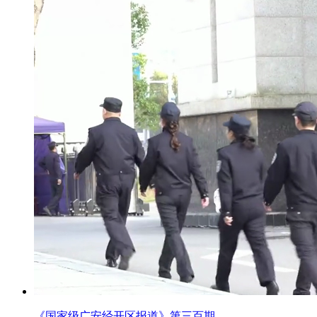
《国家级广安经开区报道》第三百期