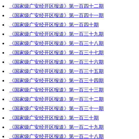
《国家级广安经开区报道》第一百四十二期
2021-12-09 19:51:02
《国家级广安经开区报道》第一百四十一期
2021-12-02 19:38:56
《国家级广安经开区报道》第一百四十期
2021-11-25 19:20:45
《国家级广安经开区报道》第一百三十九期
2021-11-18 18:32:35
《国家级广安经开区报道》第一百三十八期
2021-11-11 19:48:04
《国家级广安经开区报道》第一百三十七期
2021-11-04 19:19:59
《国家级广安经开区报道》第一百三十六期
2021-10-28 19:08:04
《国家级广安经开区报道》第一百三十五期
2021-10-21 20:25:10
《国家级广安经开区报道》第一百三十四期
2021-10-14 19:36:07
《国家级广安经开区报道》第一百三十三期
2021-10-07 20:07:52
《国家级广安经开区报道》第一百三十二期
2021-09-30 20:06:05
《国家级广安经开区报道》第一百三十一期
2021-09-23 20:57:38
《国家级广安经开区报道》第一百三十期
2021-09-16 20:28:25
《国家级广安经开区报道》第一百二十九期
2021-09-09 19:32:28
《国家级广安经开区报道》第一百二十八期
2021-09-02 20:02:34