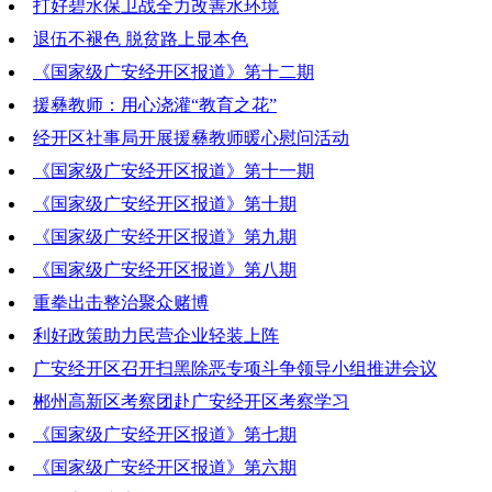
打好碧水保卫战全力改善水环境
2019-06-13 19:15:23
退伍不褪色 脱贫路上显本色
2019-06-13 19:14:47
《国家级广安经开区报道》第十二期
2019-06-13 19:13:56
援彝教师：用心浇灌“教育之花”
2019-06-06 19:46:56
经开区社事局开展援彝教师暖心慰问活动
2019-06-06 19:46:43
《国家级广安经开区报道》第十一期
2019-06-06 19:46:31
《国家级广安经开区报道》第十期
2019-05-30 20:42:01
《国家级广安经开区报道》第九期
2019-05-23 18:26:29
《国家级广安经开区报道》第八期
2019-05-16 21:03:37
重拳出击整治聚众赌博
2019-05-09 19:12:21
利好政策助力民营企业轻装上阵
2019-05-10 19:01:43
广安经开区召开扫黑除恶专项斗争领导小组推进会议
2019-05-10 19:01:33
郴州高新区考察团赴广安经开区考察学习
2019-05-10 19:01:18
《国家级广安经开区报道》第七期
2019-05-10 19:01:03
《国家级广安经开区报道》第六期
2019-05-02 18:21:57