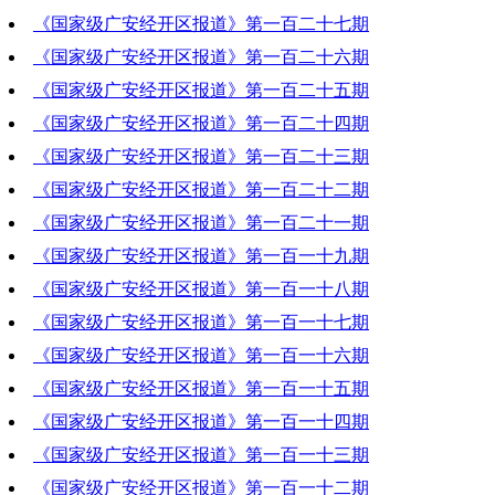
《国家级广安经开区报道》第一百二十七期
2021-08-26 20:16:38
《国家级广安经开区报道》第一百二十六期
2021-08-19 20:35:40
《国家级广安经开区报道》第一百二十五期
2021-08-12 19:30:12
《国家级广安经开区报道》第一百二十四期
2021-08-05 20:42:38
《国家级广安经开区报道》第一百二十三期
2021-07-29 20:47:07
《国家级广安经开区报道》第一百二十二期
2021-07-23 20:42:10
《国家级广安经开区报道》第一百二十一期
2021-07-15 19:58:43
《国家级广安经开区报道》第一百一十九期
2021-07-08 21:35:31
《国家级广安经开区报道》第一百一十八期
2021-06-24 20:02:04
《国家级广安经开区报道》第一百一十七期
2021-06-17 19:45:42
《国家级广安经开区报道》第一百一十六期
2021-06-10 20:05:41
《国家级广安经开区报道》第一百一十五期
2021-06-03 19:10:28
《国家级广安经开区报道》第一百一十四期
2021-05-27 19:42:54
《国家级广安经开区报道》第一百一十三期
2021-05-20 19:18:22
《国家级广安经开区报道》第一百一十二期
2021-05-13 19:42:47