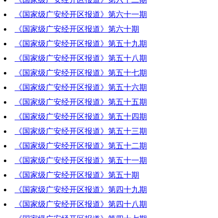
《国家级广安经开区报道》第六十一期
2020-05-21 19:18:04
《国家级广安经开区报道》第六十期
2020-05-14 21:05:13
《国家级广安经开区报道》第五十九期
2020-05-07 20:18:19
《国家级广安经开区报道》第五十八期
2020-04-30 19:58:28
《国家级广安经开区报道》第五十七期
2020-04-23 18:55:15
《国家级广安经开区报道》第五十六期
2020-04-23 18:54:55
《国家级广安经开区报道》第五十五期
2020-04-10 10:37:04
《国家级广安经开区报道》第五十四期
2020-04-02 19:40:39
《国家级广安经开区报道》第五十三期
2020-03-26 20:41:09
《国家级广安经开区报道》第五十二期
2020-03-19 20:18:32
《国家级广安经开区报道》第五十一期
2020-03-12 19:46:09
《国家级广安经开区报道》第五十期
2020-03-05 19:55:42
《国家级广安经开区报道》第四十九期
2020-02-27 18:44:27
《国家级广安经开区报道》第四十八期
2020-02-20 19:44:35