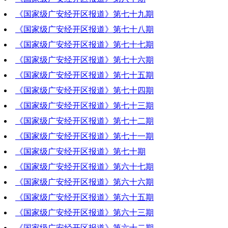
《国家级广安经开区报道》第七十九期
2020-09-24 20:44:29
《国家级广安经开区报道》第七十八期
2020-09-17 19:16:43
《国家级广安经开区报道》第七十七期
2020-09-10 19:51:45
《国家级广安经开区报道》第七十六期
2020-09-03 20:20:45
《国家级广安经开区报道》第七十五期
2020-08-27 22:27:39
《国家级广安经开区报道》第七十四期
2020-08-20 20:26:18
《国家级广安经开区报道》第七十三期
2020-08-13 19:31:33
《国家级广安经开区报道》第七十二期
2020-08-06 19:46:16
《国家级广安经开区报道》第七十一期
2020-07-30 21:24:16
《国家级广安经开区报道》第七十期
2020-07-23 21:09:22
《国家级广安经开区报道》第六十七期
2020-07-16 20:37:12
《国家级广安经开区报道》第六十六期
2020-06-25 19:52:13
《国家级广安经开区报道》第六十五期
2020-06-18 21:29:47
《国家级广安经开区报道》第六十三期
2020-06-11 20:26:16
《国家级广安经开区报道》第六十二期
2020-05-28 19:57:46