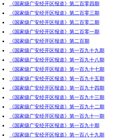
《国家级广安经开区报道》第二百零四期
2023-02-16 19:55:04
《国家级广安经开区报道》第二百零三期
2023-02-09 19:06:13
《国家级广安经开区报道》第二百零二期
2023-02-02 19:59:14
《国家级广安经开区报道》第二百零一期
2023-01-26 16:41:56
《国家级广安经开区报道》第二百期
2023-01-19 19:50:14
《国家级广安经开区报道》第一百九十九期
2023-01-12 19:51:28
《国家级广安经开区报道》第一百九十八期
2023-01-05 19:23:33
《国家级广安经开区报道》第一百九十七期
2022-12-29 19:20:08
《国家级广安经开区报道》第一百九十五期
2022-12-22 19:07:41
《国家级广安经开区报道》第一百九十四期
2022-12-08 20:18:34
《国家级广安经开区报道》第一百九十三期
2022-12-01 18:58:55
《国家级广安经开区报道》第一百九十二期
2022-11-24 20:23:49
《国家级广安经开区报道》第一百九十一期
2022-11-17 19:22:44
《国家级广安经开区报道》第一百九十期
2022-11-10 20:19:10
《国家级广安经开区报道》第一百八十九期
2022-11-03 18:45:47