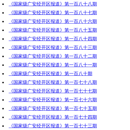
《国家级广安经开区报道》第一百八十八期
2022-10-27 20:00:19
《国家级广安经开区报道》第一百八十七期
2022-10-20 20:27:47
《国家级广安经开区报道》第一百八十六期
2022-10-13 19:57:03
《国家级广安经开区报道》第一百八十五期
2022-10-06 16:58:02
《国家级广安经开区报道》第一百八十四期
2022-09-29 19:36:04
《国家级广安经开区报道》第一百八十三期
2022-09-22 20:48:31
《国家级广安经开区报道》第一百八十二期
2022-09-15 20:12:03
《国家级广安经开区报道》第一百八十一期
2022-09-08 20:11:00
《国家级广安经开区报道》第一百八十期
2022-09-01 18:52:28
《国家级广安经开区报道》第一百七十八期
2022-08-25 19:17:14
《国家级广安经开区报道》第一百七十七期
2022-08-11 19:47:44
《国家级广安经开区报道》第一百七十六期
2022-08-04 20:40:36
《国家级广安经开区报道》第一百七十五期
2022-07-28 19:34:14
《国家级广安经开区报道》第一百七十四期
2022-07-21 19:47:34
《国家级广安经开区报道》第一百七十三期
2022-07-14 20:52:07