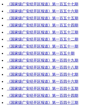
《国家级广安经开区报道》第一百五十七期
2022-03-24 20:16:09
《国家级广安经开区报道》第一百五十六期
2022-03-17 20:05:04
《国家级广安经开区报道》第一百五十五期
2022-03-10 20:25:20
《国家级广安经开区报道》第一百五十四期
2022-03-03 20:23:28
《国家级广安经开区报道》第一百五十三期
2022-02-24 19:05:21
《国家级广安经开区报道》第一百五十二期
2022-02-17 20:37:50
《国家级广安经开区报道》第一百五十一期
2022-02-10 18:59:11
《国家级广安经开区报道》第一百五十期
2022-02-11 15:35:52
《国家级广安经开区报道》第一百四十九期
2022-01-27 20:18:38
《国家级广安经开区报道》第一百四十八期
2022-01-20 19:42:18
《国家级广安经开区报道》第一百四十七期
2022-01-13 19:44:10
《国家级广安经开区报道》第一百四十六期
2022-01-06 20:11:17
《国家级广安经开区报道》第一百四十五期
2021-12-30 19:27:12
《国家级广安经开区报道》第一百四十四期
2021-12-23 19:04:03
《国家级广安经开区报道》第一百四十三期
2021-12-16 19:23:41