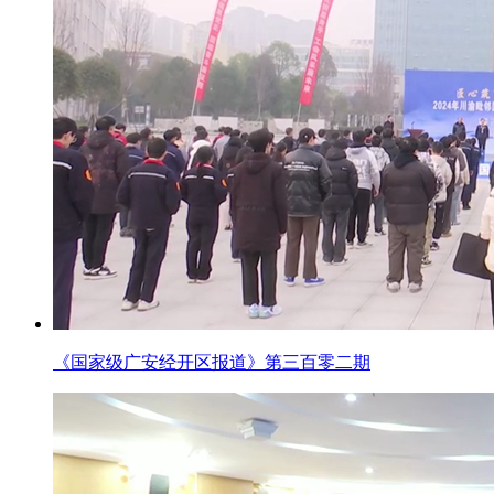
《国家级广安经开区报道》第三百零二期