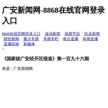
广安新闻网-8868在线官网登录
入口
8868在线官网登录入口
滚动新闻
电视节目
区县新闻
财经新闻
重点专题
专题专栏
电台直播
电视直播
直播回放
新媒体
>
《国家级广安经开区报道》第一百九十六期
来源：广安新闻网