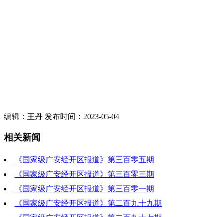
编辑：王丹 发布时间：2023-05-04
相关新闻
《国家级广安经开区报道》第三百零五期
《国家级广安经开区报道》第三百零三期
2025-01-09 18:04:30
《国家级广安经开区报道》第三百零一期
2024-12-26 18:24:11
《国家级广安经开区报道》第二百九十九期
2024-12-12 18:10:26