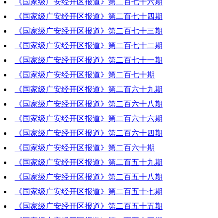
《国家级广安经开区报道》第二百七十六期
2024-06-27 19:20:45
《国家级广安经开区报道》第二百七十四期
2024-06-20 18:51:18
《国家级广安经开区报道》第二百七十三期
2024-06-06 19:22:52
《国家级广安经开区报道》第二百七十二期
2024-05-30 19:12:24
《国家级广安经开区报道》第二百七十一期
2024-05-23 18:53:43
《国家级广安经开区报道》第二百七十期
2024-05-16 18:07:04
《国家级广安经开区报道》第二百六十九期
2024-05-09 20:21:35
《国家级广安经开区报道》第二百六十八期
2024-05-02 14:31:53
《国家级广安经开区报道》第二百六十六期
2024-04-25 18:18:03
《国家级广安经开区报道》第二百六十四期
2024-04-11 17:58:46
《国家级广安经开区报道》第二百六十期
2024-03-28 17:44:15
《国家级广安经开区报道》第二百五十九期
2024-02-29 18:29:36
《国家级广安经开区报道》第二百五十八期
2024-02-22 18:54:45
《国家级广安经开区报道》第二百五十七期
2024-02-15 14:09:02
《国家级广安经开区报道》第二百五十五期
2024-02-08 19:24:34