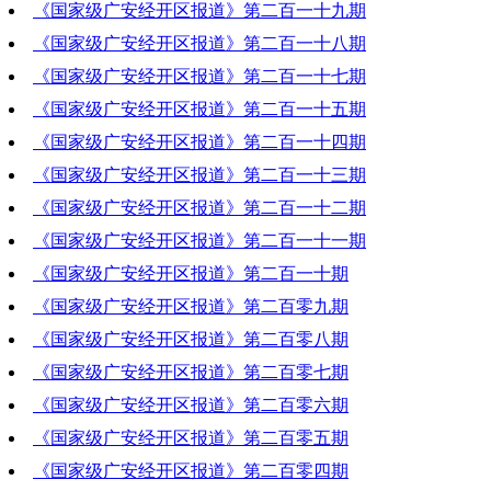
《国家级广安经开区报道》第二百一十九期
2023-05-25 19:38:20
《国家级广安经开区报道》第二百一十八期
2023-05-18 19:21:20
《国家级广安经开区报道》第二百一十七期
2023-05-11 19:23:49
《国家级广安经开区报道》第二百一十五期
2023-05-04 19:07:18
《国家级广安经开区报道》第二百一十四期
2023-04-27 19:59:01
《国家级广安经开区报道》第二百一十三期
2023-04-20 18:16:44
《国家级广安经开区报道》第二百一十二期
2023-04-13 18:08:58
《国家级广安经开区报道》第二百一十一期
2023-04-06 19:46:07
《国家级广安经开区报道》第二百一十期
2023-03-30 19:58:43
《国家级广安经开区报道》第二百零九期
2023-03-23 19:54:41
《国家级广安经开区报道》第二百零八期
2023-03-16 20:39:46
《国家级广安经开区报道》第二百零七期
2023-03-09 19:05:02
《国家级广安经开区报道》第二百零六期
2023-03-02 21:06:38
《国家级广安经开区报道》第二百零五期
2023-02-23 19:26:17
《国家级广安经开区报道》第二百零四期
2023-02-16 19:55:04