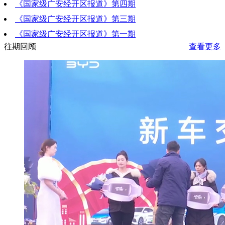
《国家级广安经开区报道》第四期
2019-04-25 20:31:09
《国家级广安经开区报道》第三期
2019-04-11 21:51:16
《国家级广安经开区报道》第一期
2019-04-04 21:01:10
往期回顾
查看更多
2019-03-21 20:22:19