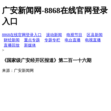
广安新闻网-8868在线官网登录
入口
8868在线官网登录入口
滚动新闻
电视节目
区县新闻
财经新闻
重点专题
专题专栏
电台直播
电视直播
直播回放
新媒体
>
《国家级广安经开区报道》第二百一十六期
来源：广安新闻网