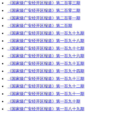
《国家级广安经开区报道》第二百零三期
2023-02-09 19:06:13
《国家级广安经开区报道》第二百零二期
2023-02-02 19:59:14
《国家级广安经开区报道》第二百零一期
2023-01-26 16:41:56
《国家级广安经开区报道》第二百期
2023-01-19 19:50:14
《国家级广安经开区报道》第一百九十九期
2023-01-12 19:51:28
《国家级广安经开区报道》第一百九十八期
2023-01-05 19:23:33
《国家级广安经开区报道》第一百九十七期
2022-12-29 19:20:08
《国家级广安经开区报道》第一百九十六期
2022-12-22 19:07:41
《国家级广安经开区报道》第一百九十五期
2022-12-15 19:25:57
《国家级广安经开区报道》第一百九十四期
2022-12-08 20:18:34
《国家级广安经开区报道》第一百九十三期
2022-12-01 18:58:55
《国家级广安经开区报道》第一百九十二期
2022-11-24 20:23:49
《国家级广安经开区报道》第一百九十一期
2022-11-17 19:22:44
《国家级广安经开区报道》第一百九十期
2022-11-10 20:19:10
《国家级广安经开区报道》第一百八十九期
2022-11-03 18:45:47