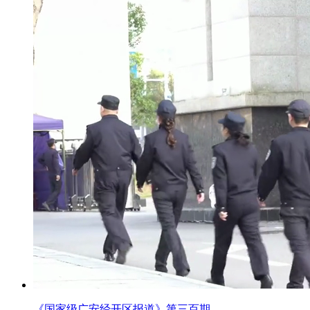
《国家级广安经开区报道》第三百期