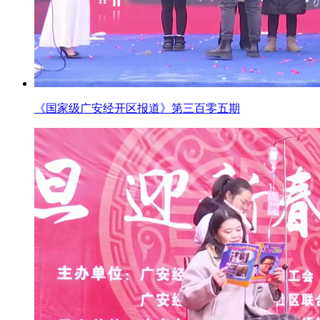
《国家级广安经开区报道》第三百零五期