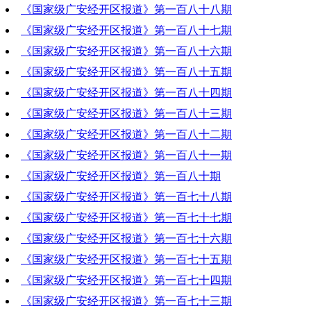
《国家级广安经开区报道》第一百八十八期
2022-10-27 20:00:19
《国家级广安经开区报道》第一百八十七期
2022-10-20 20:27:47
《国家级广安经开区报道》第一百八十六期
2022-10-13 19:57:03
《国家级广安经开区报道》第一百八十五期
2022-10-06 16:58:02
《国家级广安经开区报道》第一百八十四期
2022-09-29 19:36:04
《国家级广安经开区报道》第一百八十三期
2022-09-22 20:48:31
《国家级广安经开区报道》第一百八十二期
2022-09-15 20:12:03
《国家级广安经开区报道》第一百八十一期
2022-09-08 20:11:00
《国家级广安经开区报道》第一百八十期
2022-09-01 18:52:28
《国家级广安经开区报道》第一百七十八期
2022-08-25 19:17:14
《国家级广安经开区报道》第一百七十七期
2022-08-11 19:47:44
《国家级广安经开区报道》第一百七十六期
2022-08-04 20:40:36
《国家级广安经开区报道》第一百七十五期
2022-07-28 19:34:14
《国家级广安经开区报道》第一百七十四期
2022-07-21 19:47:34
《国家级广安经开区报道》第一百七十三期
2022-07-14 20:52:07