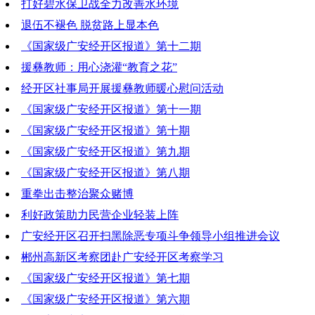
打好碧水保卫战全力改善水环境
2019-06-13 19:15:23
退伍不褪色 脱贫路上显本色
2019-06-13 19:14:47
《国家级广安经开区报道》第十二期
2019-06-13 19:13:56
援彝教师：用心浇灌“教育之花”
2019-06-06 19:46:56
经开区社事局开展援彝教师暖心慰问活动
2019-06-06 19:46:43
《国家级广安经开区报道》第十一期
2019-06-06 19:46:31
《国家级广安经开区报道》第十期
2019-05-30 20:42:01
《国家级广安经开区报道》第九期
2019-05-23 18:26:29
《国家级广安经开区报道》第八期
2019-05-16 21:03:37
重拳出击整治聚众赌博
2019-05-09 19:12:21
利好政策助力民营企业轻装上阵
2019-05-10 19:01:43
广安经开区召开扫黑除恶专项斗争领导小组推进会议
2019-05-10 19:01:33
郴州高新区考察团赴广安经开区考察学习
2019-05-10 19:01:18
《国家级广安经开区报道》第七期
2019-05-10 19:01:03
《国家级广安经开区报道》第六期
2019-05-02 18:21:57