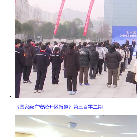
《国家级广安经开区报道》第三百零二期