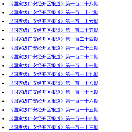
《国家级广安经开区报道》第一百二十八期
2021-09-02 20:02:34
《国家级广安经开区报道》第一百二十七期
2021-08-26 20:16:38
《国家级广安经开区报道》第一百二十六期
2021-08-19 20:35:40
《国家级广安经开区报道》第一百二十五期
2021-08-12 19:30:12
《国家级广安经开区报道》第一百二十四期
2021-08-05 20:42:38
《国家级广安经开区报道》第一百二十三期
2021-07-29 20:47:07
《国家级广安经开区报道》第一百二十二期
2021-07-23 20:42:10
《国家级广安经开区报道》第一百二十一期
2021-07-15 19:58:43
《国家级广安经开区报道》第一百一十九期
2021-07-08 21:35:31
《国家级广安经开区报道》第一百一十八期
2021-06-24 20:02:04
《国家级广安经开区报道》第一百一十七期
2021-06-17 19:45:42
《国家级广安经开区报道》第一百一十六期
2021-06-10 20:05:41
《国家级广安经开区报道》第一百一十五期
2021-06-03 19:10:28
《国家级广安经开区报道》第一百一十四期
2021-05-27 19:42:54
《国家级广安经开区报道》第一百一十三期
2021-05-20 19:18:22