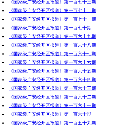
《国家级广安经开区报道》第一百七十三期
2022-07-14 20:52:07
《国家级广安经开区报道》第一百七十二期
2022-07-07 19:15:47
《国家级广安经开区报道》第一百七十一期
2022-06-30 19:25:30
《国家级广安经开区报道》第一百七十期
2022-06-23 19:22:03
《国家级广安经开区报道》第一百六十九期
2022-06-16 19:09:34
《国家级广安经开区报道》第一百六十八期
2022-06-09 19:42:33
《国家级广安经开区报道》第一百六十七期
2022-06-02 19:53:51
《国家级广安经开区报道》第一百六十六期
2022-05-26 20:52:28
《国家级广安经开区报道》第一百六十五期
2022-05-19 19:32:53
《国家级广安经开区报道》第一百六十四期
2022-05-12 20:34:55
《国家级广安经开区报道》第一百六十三期
2022-05-05 19:53:42
《国家级广安经开区报道》第一百六十二期
2022-04-28 19:23:13
《国家级广安经开区报道》第一百六十一期
2022-04-21 20:55:24
《国家级广安经开区报道》第一百六十期
2022-04-14 20:38:05
《国家级广安经开区报道》第一百五十九期
2022-04-07 19:07:41