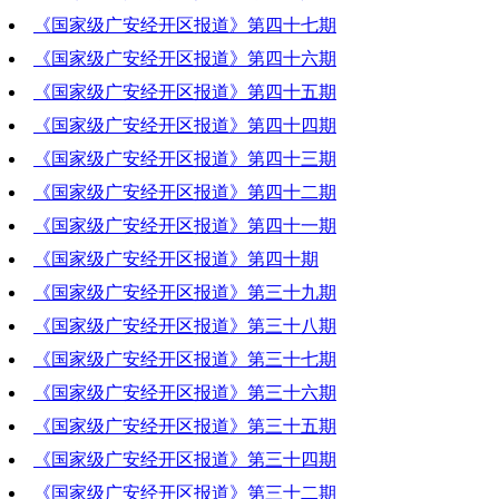
《国家级广安经开区报道》第四十七期
2020-02-13 19:32:35
《国家级广安经开区报道》第四十六期
2020-02-06 21:44:20
《国家级广安经开区报道》第四十五期
2020-01-30 18:52:55
《国家级广安经开区报道》第四十四期
2020-01-23 17:18:37
《国家级广安经开区报道》第四十三期
2020-01-16 21:21:17
《国家级广安经开区报道》第四十二期
2020-01-09 19:46:32
《国家级广安经开区报道》第四十一期
2020-01-02 21:00:23
《国家级广安经开区报道》第四十期
2019-12-26 18:56:09
《国家级广安经开区报道》第三十九期
2019-12-19 19:58:55
《国家级广安经开区报道》第三十八期
2019-12-12 19:27:43
《国家级广安经开区报道》第三十七期
2019-12-05 20:39:20
《国家级广安经开区报道》第三十六期
2019-11-28 20:29:03
《国家级广安经开区报道》第三十五期
2019-11-21 19:09:11
《国家级广安经开区报道》第三十四期
2019-11-14 20:40:22
《国家级广安经开区报道》第三十二期
2019-11-07 20:05:16