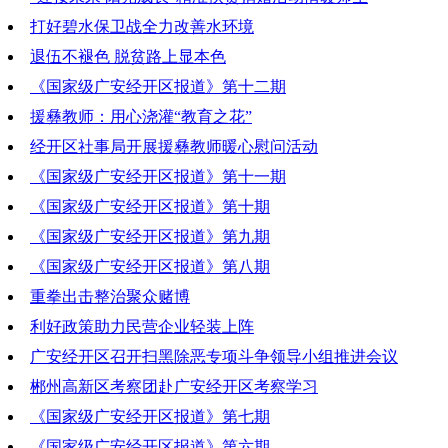
打好碧水保卫战全力改善水环境
2019-06-13 19:15:23
退伍不褪色 脱贫路上显本色
2019-06-13 19:14:47
《国家级广安经开区报道》第十二期
2019-06-13 19:13:56
援彝教师：用心浇灌“教育之花”
2019-06-06 19:46:56
经开区社事局开展援彝教师暖心慰问活动
2019-06-06 19:46:43
《国家级广安经开区报道》第十一期
2019-06-06 19:46:31
《国家级广安经开区报道》第十期
2019-05-30 20:42:01
《国家级广安经开区报道》第九期
2019-05-23 18:26:29
《国家级广安经开区报道》第八期
2019-05-16 21:03:37
重拳出击整治聚众赌博
2019-05-09 19:12:21
利好政策助力民营企业轻装上阵
2019-05-10 19:01:43
广安经开区召开扫黑除恶专项斗争领导小组推进会议
2019-05-10 19:01:33
郴州高新区考察团赴广安经开区考察学习
2019-05-10 19:01:18
《国家级广安经开区报道》第七期
2019-05-10 19:01:03
《国家级广安经开区报道》第六期
2019-05-02 18:21:57