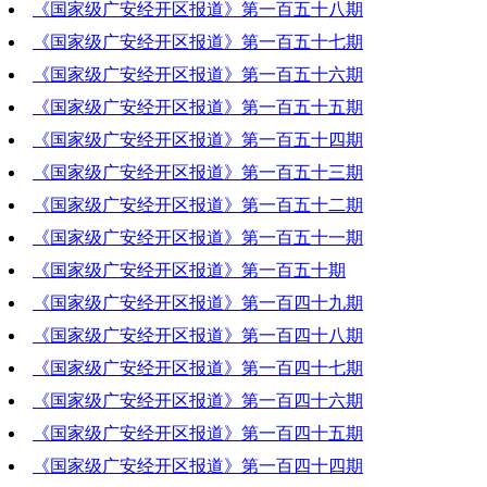
《国家级广安经开区报道》第一百五十八期
2022-03-31 19:46:29
《国家级广安经开区报道》第一百五十七期
2022-03-24 20:16:09
《国家级广安经开区报道》第一百五十六期
2022-03-17 20:05:04
《国家级广安经开区报道》第一百五十五期
2022-03-10 20:25:20
《国家级广安经开区报道》第一百五十四期
2022-03-03 20:23:28
《国家级广安经开区报道》第一百五十三期
2022-02-24 19:05:21
《国家级广安经开区报道》第一百五十二期
2022-02-17 20:37:50
《国家级广安经开区报道》第一百五十一期
2022-02-10 18:59:11
《国家级广安经开区报道》第一百五十期
2022-02-11 15:35:52
《国家级广安经开区报道》第一百四十九期
2022-01-27 20:18:38
《国家级广安经开区报道》第一百四十八期
2022-01-20 19:42:18
《国家级广安经开区报道》第一百四十七期
2022-01-13 19:44:10
《国家级广安经开区报道》第一百四十六期
2022-01-06 20:11:17
《国家级广安经开区报道》第一百四十五期
2021-12-30 19:27:12
《国家级广安经开区报道》第一百四十四期
2021-12-23 19:04:03