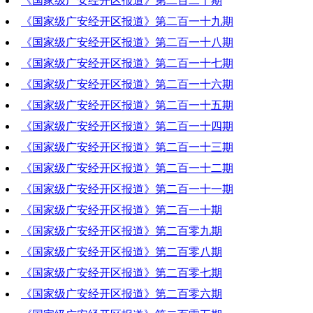
《国家级广安经开区报道》第二百二十期
2023-06-01 19:11:50
《国家级广安经开区报道》第二百一十九期
2023-05-25 19:38:20
《国家级广安经开区报道》第二百一十八期
2023-05-18 19:21:20
《国家级广安经开区报道》第二百一十七期
2023-05-11 19:23:49
《国家级广安经开区报道》第二百一十六期
2023-05-04 19:07:18
《国家级广安经开区报道》第二百一十五期
2023-05-04 18:31:58
《国家级广安经开区报道》第二百一十四期
2023-04-27 19:59:01
《国家级广安经开区报道》第二百一十三期
2023-04-20 18:16:44
《国家级广安经开区报道》第二百一十二期
2023-04-13 18:08:58
《国家级广安经开区报道》第二百一十一期
2023-04-06 19:46:07
《国家级广安经开区报道》第二百一十期
2023-03-30 19:58:43
《国家级广安经开区报道》第二百零九期
2023-03-23 19:54:41
《国家级广安经开区报道》第二百零八期
2023-03-16 20:39:46
《国家级广安经开区报道》第二百零七期
2023-03-09 19:05:02
《国家级广安经开区报道》第二百零六期
2023-03-02 21:06:38