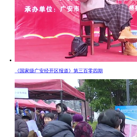
《国家级广安经开区报道》第三百零四期