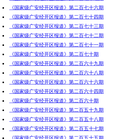
《国家级广安经开区报道》第二百七十六期
2024-06-27 19:20:45
《国家级广安经开区报道》第二百七十四期
2024-06-20 18:51:18
《国家级广安经开区报道》第二百七十三期
2024-06-06 19:22:52
《国家级广安经开区报道》第二百七十二期
2024-05-30 19:12:24
《国家级广安经开区报道》第二百七十一期
2024-05-23 18:53:43
《国家级广安经开区报道》第二百七十期
2024-05-16 18:07:04
《国家级广安经开区报道》第二百六十九期
2024-05-09 20:21:35
《国家级广安经开区报道》第二百六十八期
2024-05-02 14:31:53
《国家级广安经开区报道》第二百六十六期
2024-04-25 18:18:03
《国家级广安经开区报道》第二百六十四期
2024-04-11 17:58:46
《国家级广安经开区报道》第二百六十期
2024-03-28 17:44:15
《国家级广安经开区报道》第二百五十九期
2024-02-29 18:29:36
《国家级广安经开区报道》第二百五十八期
2024-02-22 18:54:45
《国家级广安经开区报道》第二百五十七期
2024-02-15 14:09:02
《国家级广安经开区报道》第二百五十五期
2024-02-08 19:24:34