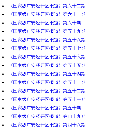
《国家级广安经开区报道》第六十二期
2020-05-28 19:57:46
《国家级广安经开区报道》第六十一期
2020-05-21 19:18:04
《国家级广安经开区报道》第六十期
2020-05-14 21:05:13
《国家级广安经开区报道》第五十九期
2020-05-07 20:18:19
《国家级广安经开区报道》第五十八期
2020-04-30 19:58:28
《国家级广安经开区报道》第五十七期
2020-04-23 18:55:15
《国家级广安经开区报道》第五十六期
2020-04-23 18:54:55
《国家级广安经开区报道》第五十五期
2020-04-10 10:37:04
《国家级广安经开区报道》第五十四期
2020-04-02 19:40:39
《国家级广安经开区报道》第五十三期
2020-03-26 20:41:09
《国家级广安经开区报道》第五十二期
2020-03-19 20:18:32
《国家级广安经开区报道》第五十一期
2020-03-12 19:46:09
《国家级广安经开区报道》第五十期
2020-03-05 19:55:42
《国家级广安经开区报道》第四十九期
2020-02-27 18:44:27
《国家级广安经开区报道》第四十八期
2020-02-20 19:44:35