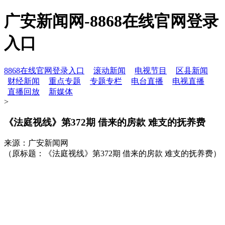
广安新闻网-8868在线官网登录
入口
8868在线官网登录入口
滚动新闻
电视节目
区县新闻
财经新闻
重点专题
专题专栏
电台直播
电视直播
直播回放
新媒体
>
《法庭视线》第372期 借来的房款 难支的抚养费
来源：广安新闻网
（原标题：《法庭视线》第372期 借来的房款 难支的抚养费）