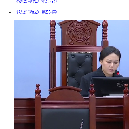
《法庭视线》第555期
《法庭视线》第554期