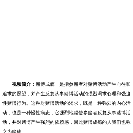
视频简介：
赌博成瘾，是指参赌者对赌博活动产生向往和
追求的愿望，并产生反复从事赌博活动的强烈渴求心理和强迫
性赌博行为。这种对赌博活动的渴求，既是一种强烈的内心活
动，也是一种慢性病态，它强烈地驱使参赌者反复从事赌博活
动，并对赌博产生强烈的依赖感，因此赌博成瘾的人我们也称
之为赌徒。