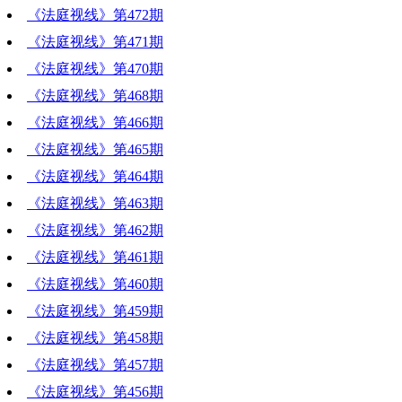
《法庭视线》第472期
2023-05-26 19:28:00
《法庭视线》第471期
2023-05-19 20:33:41
《法庭视线》第470期
2023-05-12 19:28:26
《法庭视线》第468期
2023-05-05 20:57:02
《法庭视线》第466期
2023-04-21 19:10:10
《法庭视线》第465期
2023-04-07 19:17:34
《法庭视线》第464期
2023-03-24 19:18:19
《法庭视线》第463期
2023-03-17 18:16:35
《法庭视线》第462期
2023-03-10 18:31:24
《法庭视线》第461期
2023-02-17 19:00:18
《法庭视线》第460期
2023-02-10 18:41:15
《法庭视线》第459期
2023-01-20 18:54:29
《法庭视线》第458期
2023-01-13 20:10:23
《法庭视线》第457期
2023-01-06 19:03:57
《法庭视线》第456期
2022-12-30 18:44:33