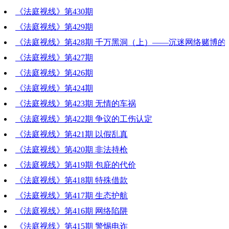
《法庭视线》第430期
2022-06-03 18:54:20
《法庭视线》第429期
2022-05-13 18:49:28
《法庭视线》第428期 千万黑洞（上）——沉迷网络赌博的
2022-05-06 18:48:38
《法庭视线》第427期
2022-04-29 20:50:52
《法庭视线》第426期
2022-04-22 18:45:15
《法庭视线》第424期
2022-04-15 20:09:42
《法庭视线》第423期 无情的车祸
2022-03-25 19:00:33
《法庭视线》第422期 争议的工伤认定
2022-03-18 19:52:05
《法庭视线》第421期 以假乱真
2022-03-11 18:08:21
《法庭视线》第420期 非法持枪
2022-03-04 17:33:37
《法庭视线》第419期 包庇的代价
2022-02-25 18:36:17
《法庭视线》第418期 特殊借款
2022-02-18 18:01:33
《法庭视线》第417期 生态护航
2022-02-11 19:31:41
《法庭视线》第416期 网络陷阱
2022-02-04 18:58:05
《法庭视线》第415期 警惕电诈
2022-01-28 19:48:02