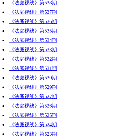
《法庭视线》第538期
2024-08-30 16:38:43
《法庭视线》第537期
2024-08-23 20:44:50
《法庭视线》第536期
2024-08-16 17:08:04
《法庭视线》第535期
2024-08-09 19:40:25
《法庭视线》第534期
2024-08-02 17:14:24
《法庭视线》第533期
2024-07-26 20:24:53
《法庭视线》第532期
2024-07-19 19:09:24
《法庭视线》第531期
2024-07-12 18:45:40
《法庭视线》第530期
2024-07-05 18:59:43
《法庭视线》第529期
2024-06-28 18:50:16
《法庭视线》第527期
2024-06-21 17:37:16
《法庭视线》第526期
2024-06-14 17:53:26
《法庭视线》第525期
2024-06-07 17:11:41
《法庭视线》第524期
2024-05-31 19:25:27
《法庭视线》第523期
2024-05-28 11:03:00