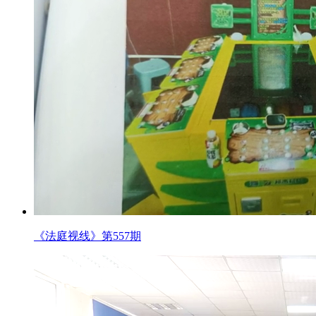
《法庭视线》第557期