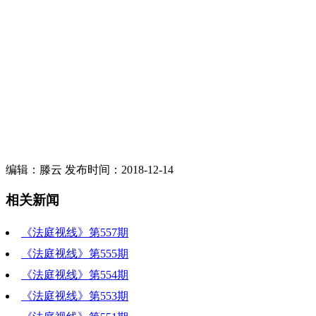
编辑：滕云 发布时间：2018-12-14
相关新闻
《法庭视线》第557期
《法庭视线》第555期
2024-12-27 16:48:33
《法庭视线》第554期
2024-12-13 17:26:05
《法庭视线》第553期
2024-12-06 18:40:27