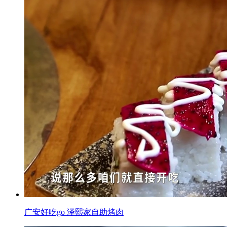
广安好吃go 泽熙家自助烤肉