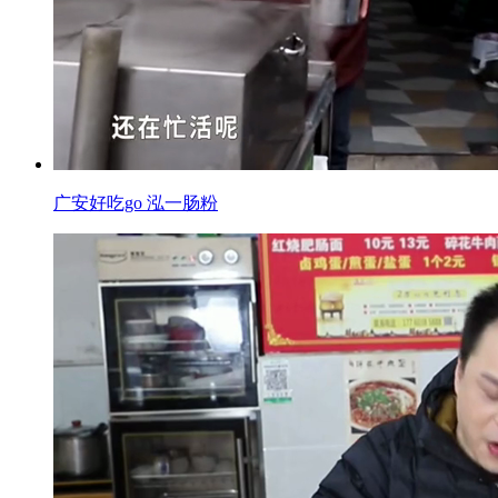
广安好吃go 泓一肠粉