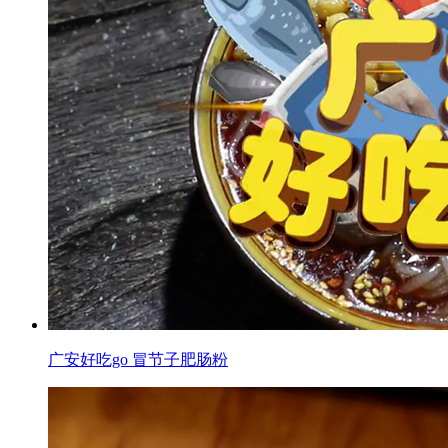
广安好吃go 冒节子肥肠粉