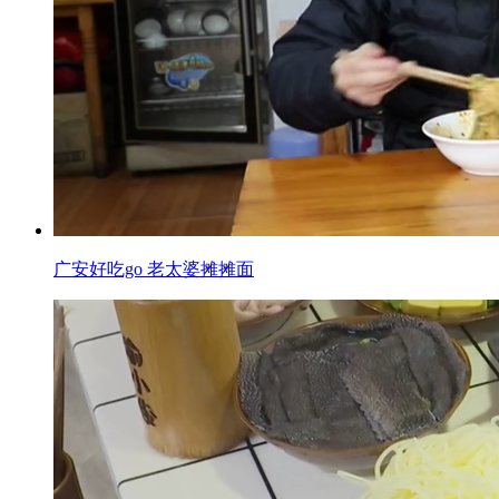
广安好吃go 老太婆摊摊面