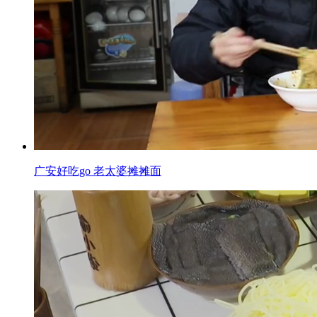
广安好吃go 老太婆摊摊面