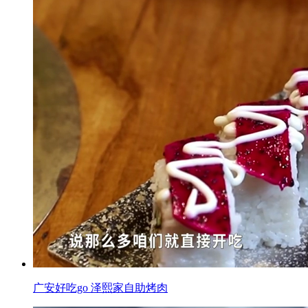
广安好吃go 泽熙家自助烤肉