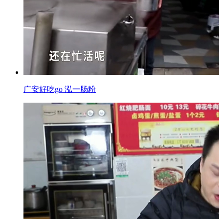
广安好吃go 泓一肠粉