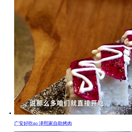
广安好吃go 泽熙家自助烤肉