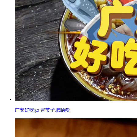
广安好吃go 冒节子肥肠粉