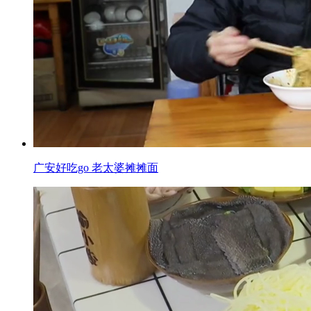
广安好吃go 老太婆摊摊面