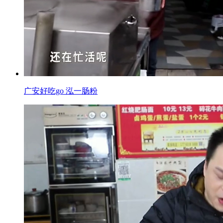
广安好吃go 泓一肠粉