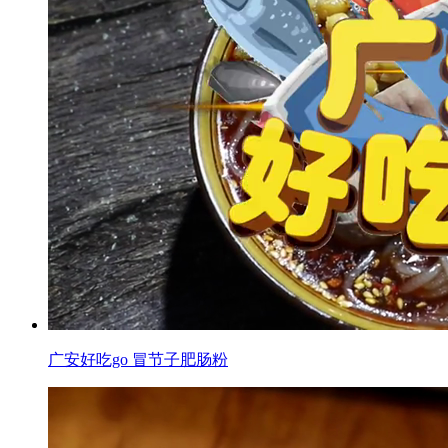
广安好吃go 冒节子肥肠粉