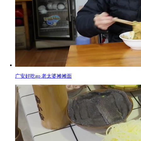
广安好吃go 老太婆摊摊面