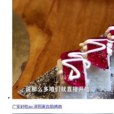
广安好吃go 泽熙家自助烤肉