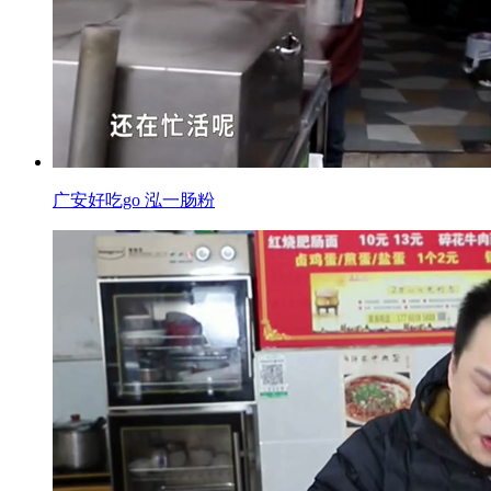
广安好吃go 泓一肠粉