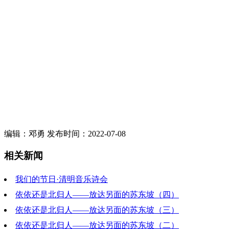
编辑：邓勇 发布时间：2022-07-08
相关新闻
我们的节日·清明音乐诗会
依依还是北归人——放达另面的苏东坡（四）
2024-04-06 21:21:55
依依还是北归人——放达另面的苏东坡（三）
2023-12-30 18:25:43
依依还是北归人——放达另面的苏东坡（二）
2023-12-23 18:16:47