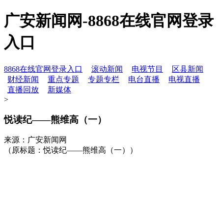
广安新闻网-8868在线官网登录
入口
8868在线官网登录入口
滚动新闻
电视节目
区县新闻
财经新闻
重点专题
专题专栏
电台直播
电视直播
直播回放
新媒体
>
悦读纪——熊维高（一）
来源：广安新闻网
（原标题：悦读纪——熊维高（一））