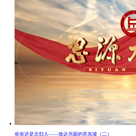
依依还是北归人——放达另面的苏东坡（二）