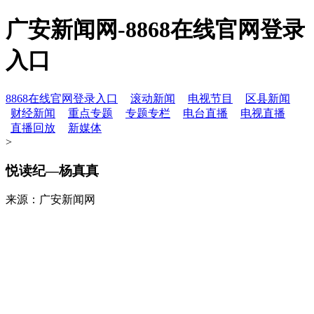
广安新闻网-8868在线官网登录
入口
8868在线官网登录入口
滚动新闻
电视节目
区县新闻
财经新闻
重点专题
专题专栏
电台直播
电视直播
直播回放
新媒体
>
悦读纪—杨真真
来源：广安新闻网