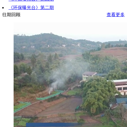
《环保曝光台》第二期
2022-02-20 18:51:35
往期回顾
查看更多
2022-01-20 19:10:21