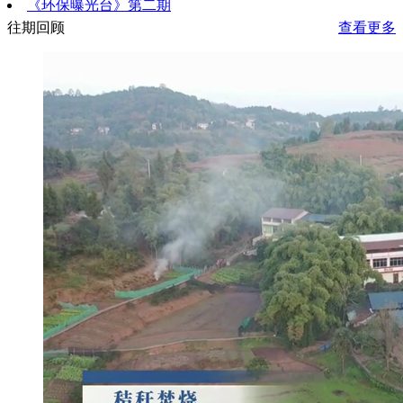
《环保曝光台》第二期
2022-02-20 18:51:35
往期回顾
查看更多
2022-01-20 19:10:21