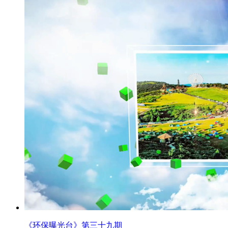
《环保曝光台》第三十九期