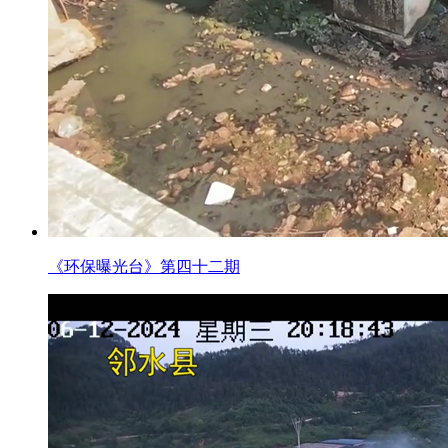
《环保曝光台》第四十二期