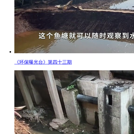
《环保曝光台》第四十三期