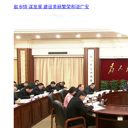
叙乡情 谋发展 建设美丽繁荣和谐广安