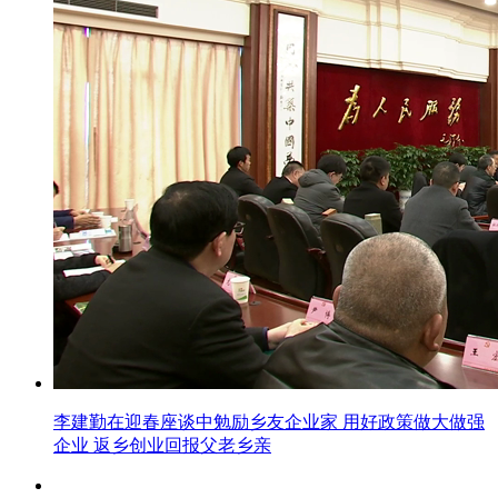
李建勤在迎春座谈中勉励乡友企业家 用好政策做大做强
企业 返乡创业回报父老乡亲