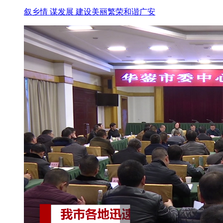
叙乡情 谋发展 建设美丽繁荣和谐广安