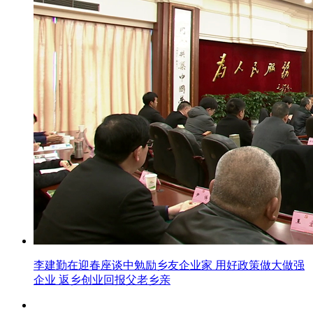
李建勤在迎春座谈中勉励乡友企业家 用好政策做大做强
企业 返乡创业回报父老乡亲