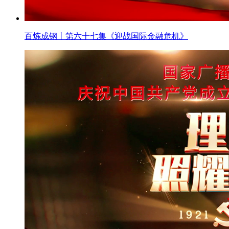
百炼成钢丨第六十七集《迎战国际金融危机》