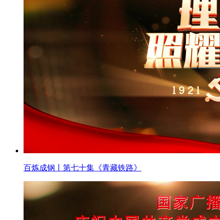
百炼成钢丨第七十集《青藏铁路》