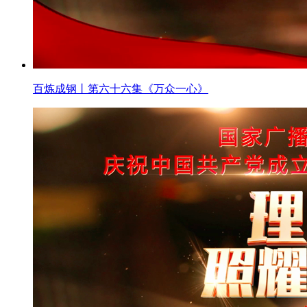
百炼成钢丨第六十六集《万众一心》