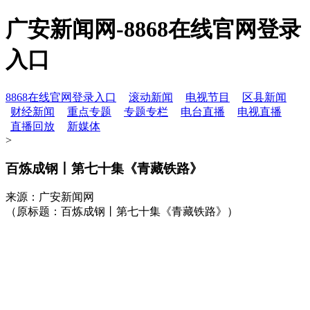
广安新闻网-8868在线官网登录
入口
8868在线官网登录入口
滚动新闻
电视节目
区县新闻
财经新闻
重点专题
专题专栏
电台直播
电视直播
直播回放
新媒体
>
百炼成钢丨第七十集《青藏铁路》
来源：广安新闻网
（原标题：百炼成钢丨第七十集《青藏铁路》）