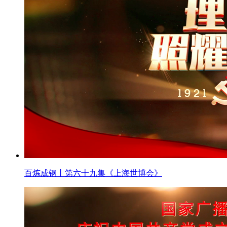
百炼成钢丨第六十九集《上海世博会》