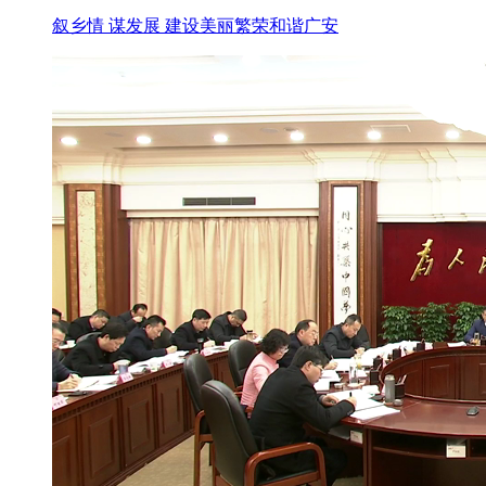
叙乡情 谋发展 建设美丽繁荣和谐广安