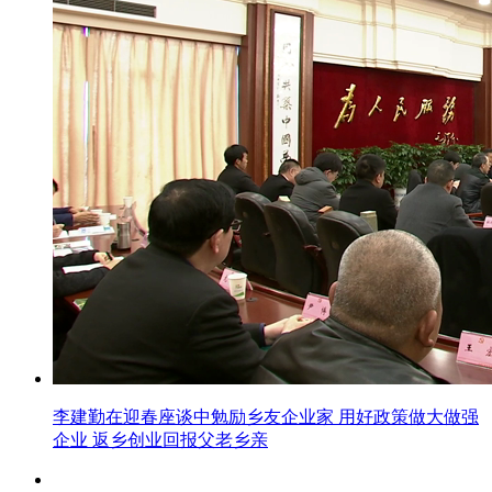
李建勤在迎春座谈中勉励乡友企业家 用好政策做大做强
企业 返乡创业回报父老乡亲