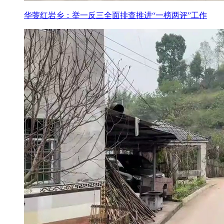
华蓥红岩乡：举一反三全面排查推进“一榜两评”工作