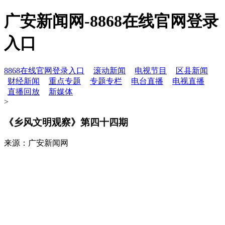
广安新闻网-8868在线官网登录
入口
8868在线官网登录入口
滚动新闻
电视节目
区县新闻
财经新闻
重点专题
专题专栏
电台直播
电视直播
直播回放
新媒体
>
《乡风文明观察》第四十四期
来源：广安新闻网