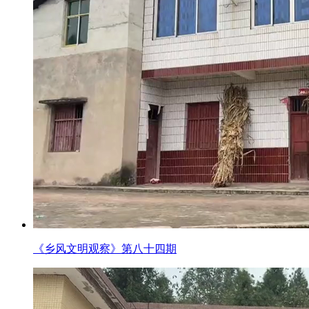
《乡风文明观察》第八十四期