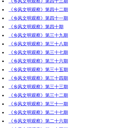
《乡风文明观察》第四十三期
2023-08-01 19:41:35
《乡风文明观察》第四十二期
2023-07-22 19:20:33
《乡风文明观察》第四十一期
2023-07-15 19:36:02
《乡风文明观察》第四十期
2023-07-08 19:47:44
《乡风文明观察》第三十九期
2023-07-01 19:59:24
《乡风文明观察》第三十八期
2023-06-24 16:30:44
《乡风文明观察》第三十七期
2023-06-17 18:54:42
《乡风文明观察》第三十六期
2023-06-12 11:10:35
《乡风文明观察》第三十五期
2023-06-03 19:21:36
《乡风文明观察》第三十四期
2023-05-27 20:11:24
《乡风文明观察》第三十三期
2023-05-20 19:25:50
《乡风文明观察》第三十二期
2023-05-13 20:20:10
《乡风文明观察》第三十一期
2023-05-06 19:28:16
《乡风文明观察》第二十七期
2023-04-29 18:37:54
《乡风文明观察》第二十六期
2023-04-01 20:02:46