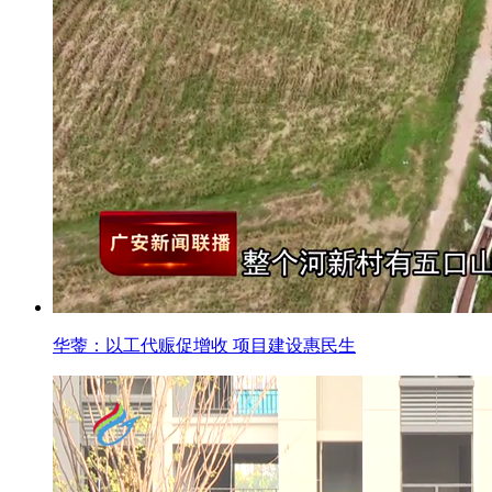
华蓥：以工代赈促增收 项目建设惠民生