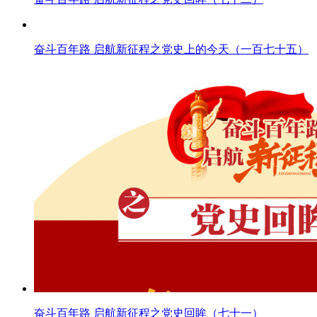
奋斗百年路 启航新征程之党史上的今天（一百七十五）
奋斗百年路 启航新征程之党史回眸（七十一）