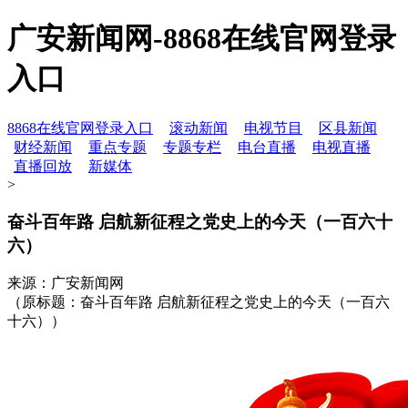
广安新闻网-8868在线官网登录
入口
8868在线官网登录入口
滚动新闻
电视节目
区县新闻
财经新闻
重点专题
专题专栏
电台直播
电视直播
直播回放
新媒体
>
奋斗百年路 启航新征程之党史上的今天（一百六十
六）
来源：广安新闻网
（原标题：奋斗百年路 启航新征程之党史上的今天（一百六
十六））