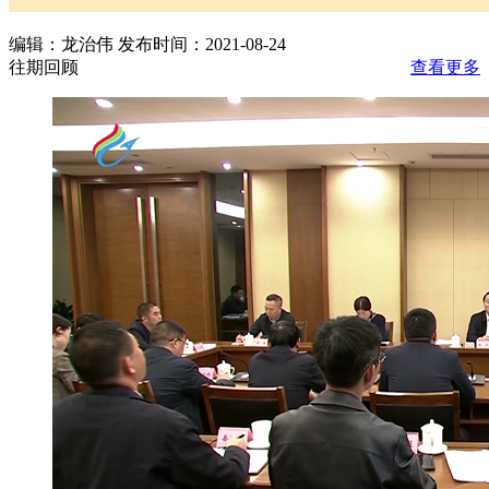
编辑：龙治伟 发布时间：2021-08-24
往期回顾
查看更多