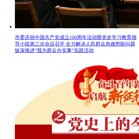
市委庆祝中国共产党成立100周年活动暨党史学习教育领
导小组第三次会议召开 全力解决人民群众急难愁盼问题
纵深推进“我为群众办实事”实践活动