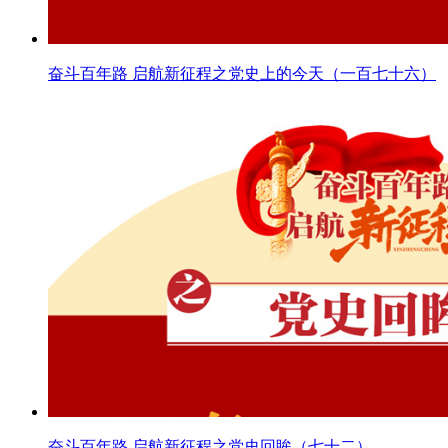
奋斗百年路 启航新征程之党史上的今天（一百七十六）
奋斗百年路 启航新征程之党史回眸（七十二）