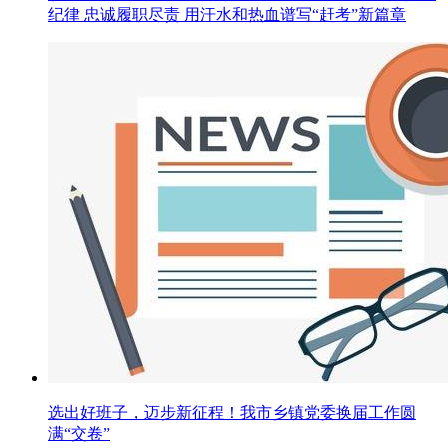
纪律 忠诚履职尽责 用汗水和热血谱写“赶考”新篇章
选出好班子，迈步新征程！我市乡镇党委换届工作圆
满“交卷”