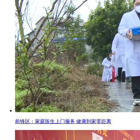
前锋区：家庭医生上门服务 健康到家零距离