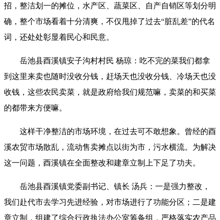
招，整洁划一的摊位，水产区、蔬菜区、自产自销区等划分明
确，整个市场看着十分清爽，不仅甩掉了过去“脏乱差”的代名
词，还处处彰显着民心和民意。
岳池县酉溪镇安子沟村村民 杨琼：吃不完的菜我们都拿
到这里来卖也随时没收分钱，赶场天也没收分钱、冷场天也没
收钱，这些农民卖菜，就是政府给我们规范嘛，卖菜的和买菜
的都带来方便嘛。
这样干净整洁的市场环境，在过去可不敢想象。曾经的酉
溪农贸市场散乱，流动售卖摊点以街为市，污水横流。为解决
这一问题，酉溪镇在全面整改和建章立制上下足了功夫。
岳池县酉溪镇党委副书记、镇长 汤兵：一是强力整改，
我们赴代市去学习先进经验，对市场进行了功能分区；二是建
章立制，组建了综合行政执法办公室筹备组，严格落实农产品