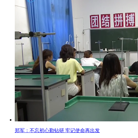
郑军：不忘初心勤钻研 牢记使命再出发