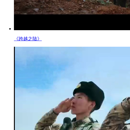
《跨越之陆》