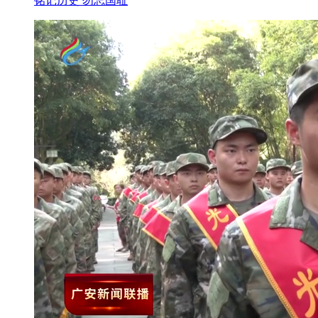
铭记历史 勿忘国耻