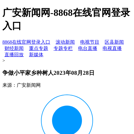
广安新闻网-8868在线官网登录
入口
8868在线官网登录入口
滚动新闻
电视节目
区县新闻
财经新闻
重点专题
专题专栏
电台直播
电视直播
直播回放
新媒体
>
争做小平家乡种树人2023年08月28日
来源：广安新闻网