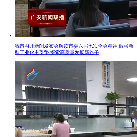
我市召开新闻发布会解读市委六届七次全会精神 做强新
型工业化主引擎 探索高质量发展新路子