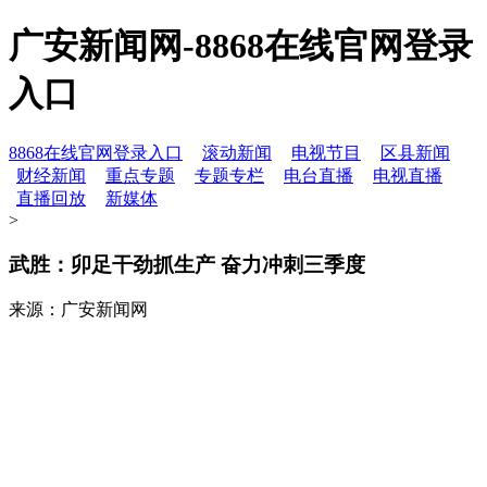
广安新闻网-8868在线官网登录
入口
8868在线官网登录入口
滚动新闻
电视节目
区县新闻
财经新闻
重点专题
专题专栏
电台直播
电视直播
直播回放
新媒体
>
武胜：卯足干劲抓生产 奋力冲刺三季度
来源：广安新闻网