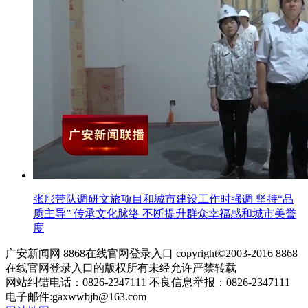
张彤带队调研文旅项目和城市建设工作时强调 坚持“品
质主导” 传承文化脉络 不断提升群众幸福感和城市美誉
度
广安新闻网 8868在线官网登录入口 copyright©2003-2016 8868
在线官网登录入口的版权所有未经允许严禁转载
网站纠错电话：0826-2347111 不良信息举报：0826-2347111
电子邮件:
gaxwwbjb@163.com