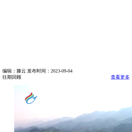
编辑：滕云 发布时间：2023-09-04
往期回顾
查看更多