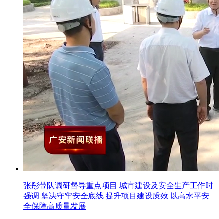
张彤带队调研督导重点项目 城市建设及安全生产工作时
强调 坚决守牢安全底线 提升项目建设质效 以高水平安
全保障高质量发展