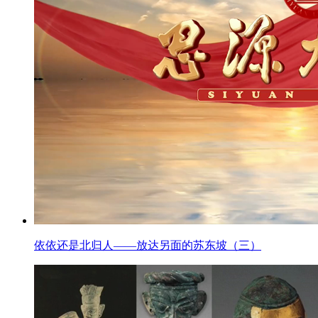
依依还是北归人——放达另面的苏东坡（三）