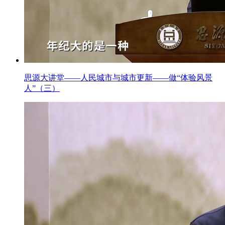
思源大讲堂——人民城市与城市更新——做“体验风景
人”（三）