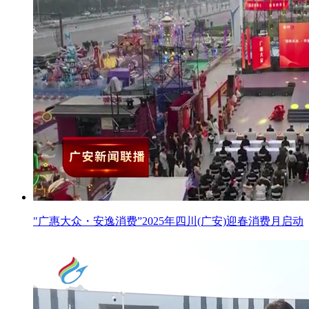
"广惠大众・安逸消费”2025年四川(广安)迎春消费月启动