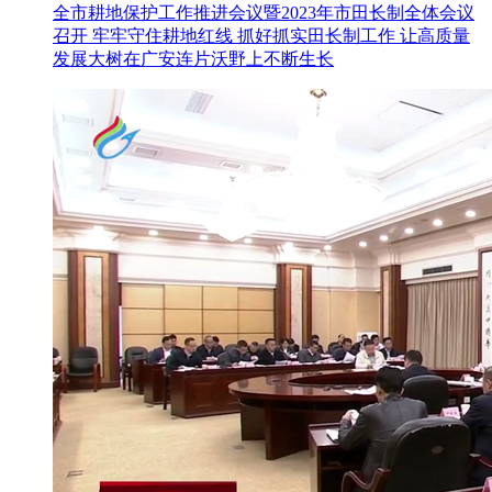
全市耕地保护工作推进会议暨2023年市田长制全体会议
召开 牢牢守住耕地红线 抓好抓实田长制工作 让高质量
发展大树在广安连片沃野上不断生长