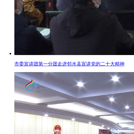
市委宣讲团第一分团走进邻水县宣讲党的二十大精神