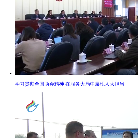
学习贯彻全国两会精神 在服务大局中展现人大担当