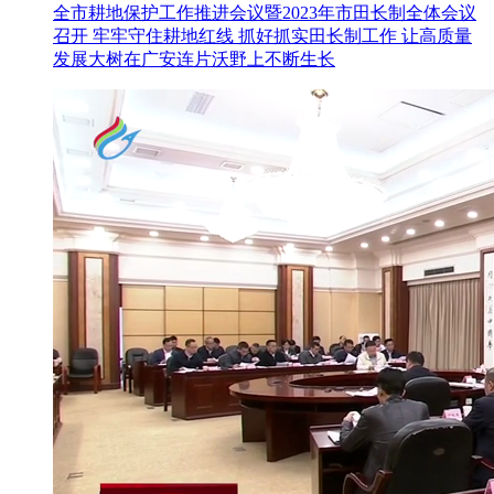
全市耕地保护工作推进会议暨2023年市田长制全体会议
召开 牢牢守住耕地红线 抓好抓实田长制工作 让高质量
发展大树在广安连片沃野上不断生长