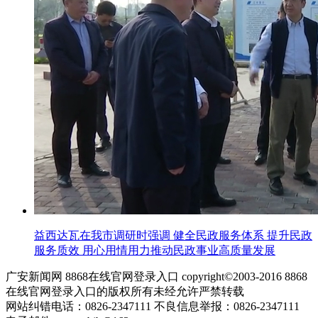
益西达瓦在我市调研时强调 健全民政服务体系 提升民政
服务质效 用心用情用力推动民政事业高质量发展
广安新闻网 8868在线官网登录入口 copyright©2003-2016 8868
在线官网登录入口的版权所有未经允许严禁转载
网站纠错电话：0826-2347111 不良信息举报：0826-2347111