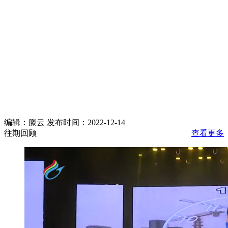
编辑：滕云 发布时间：2022-12-14
往期回顾
查看更多