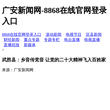
广安新闻网-8868在线官网登录
入口
8868在线官网登录入口
滚动新闻
电视节目
区县新闻
财经新闻
重点专题
专题专栏
电台直播
电视直播
直播回放
新媒体
>
武胜县：乡音传党音 让党的二十大精神飞入百姓家
来源：广安新闻网