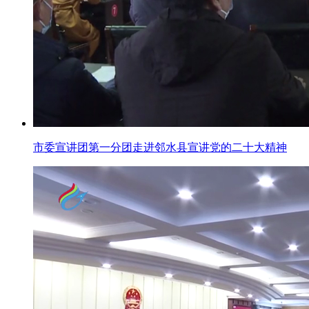
市委宣讲团第一分团走进邻水县宣讲党的二十大精神