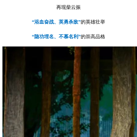
再现柴云振
“浴血奋战、英勇杀敌”
的英雄壮举
“隐功埋名、不慕名利”
的崇高品格