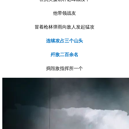
他带领战友
冒着枪林弹雨向敌人发起猛攻
连续攻占三个山头
歼敌二百余名
捣毁敌指挥所一个