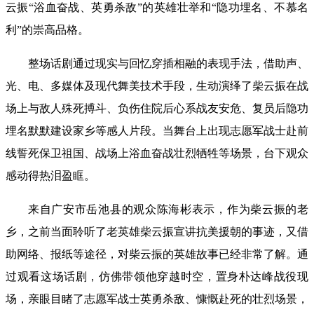
云振“浴血奋战、英勇杀敌”的英雄壮举和“隐功埋名、不慕名
利”的崇高品格。
整场话剧通过现实与回忆穿插相融的表现手法，借助声、
光、电、多媒体及现代舞美技术手段，生动演绎了柴云振在战
场上与敌人殊死搏斗、负伤住院后心系战友安危、复员后隐功
埋名默默建设家乡等感人片段。当舞台上出现志愿军战士赴前
线誓死保卫祖国、战场上浴血奋战壮烈牺牲等场景，台下观众
感动得热泪盈眶。
来自广安市岳池县的观众陈海彬表示，作为柴云振的老
乡，之前当面聆听了老英雄柴云振宣讲抗美援朝的事迹，又借
助网络、报纸等途径，对柴云振的英雄故事已经非常了解。通
过观看这场话剧，仿佛带领他穿越时空，置身朴达峰战役现
场，亲眼目睹了志愿军战士英勇杀敌、慷慨赴死的壮烈场景，