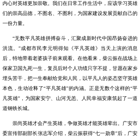
内心对英雄更加崇敬。我们在日常工作生活中，应该学习英雄
们的崇高品德，不图名、不图利，为国家建设发展贡献自己的
一份力量。
“无数平凡英雄拼搏奋斗，汇聚成新时代中国昂扬奋进的
洪流。”成都市民李元明得知《平凡英雄》当天上演的消息
后，特地带着老婆孩子前来观看。在他看来，柴云振在战场上
保家卫国九死一生，复员后对个人功绩只字不提，甘愿在家乡
埋头苦干，把一生奉献给党和人民，以平凡人的姿态坚守英雄
本色，生动诠释了“平凡英雄”的内涵。正是无数个这样的“平
凡英雄”，为国家安宁、山河无恙、人民幸福安康筑起了一道
道钢铁长城。
崇尚英雄才会产生英雄，争做英雄才能英雄辈出。广安市
委宣传部副部长张志军介绍，柴云振获得“七一勋章”后，广安