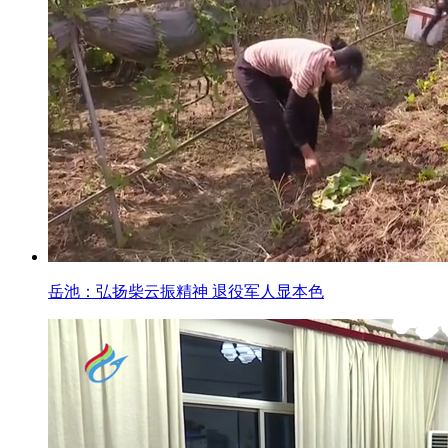
岳池：弘扬柴云振精神 退役军人显本色