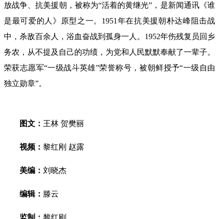
放战争、抗美援朝，被称为“活着的黄继光”，是新闻通讯《谁
是最可爱的人》原型之一。1951年在抗美援朝朴达峰阻击战
中，杀敌百余人，浴血奋战到孤身一人。1952年伤残复员回乡
务农，从不提及自己的功绩，为党和人民默默奉献了一辈子。
荣获志愿军“一级战斗英雄”荣誉称号，被朝鲜授予“一级自由
独立勋章”。
图文：
王林 贺樊丽
视频：
黎红刚 赵露
美编：
刘晓杰
编辑：
滕云
监制：
黎红刚